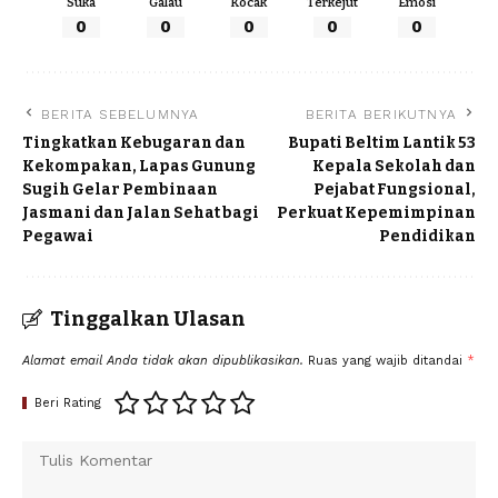
Suka
Galau
Kocak
Terkejut
Emosi
0
0
0
0
0
BERITA SEBELUMNYA
BERITA BERIKUTNYA
Tingkatkan Kebugaran dan
Bupati Beltim Lantik 53
Kekompakan, Lapas Gunung
Kepala Sekolah dan
Sugih Gelar Pembinaan
Pejabat Fungsional,
Jasmani dan Jalan Sehat bagi
Perkuat Kepemimpinan
Pegawai
Pendidikan
Tinggalkan Ulasan
Alamat email Anda tidak akan dipublikasikan.
Ruas yang wajib ditandai
*
Beri Rating