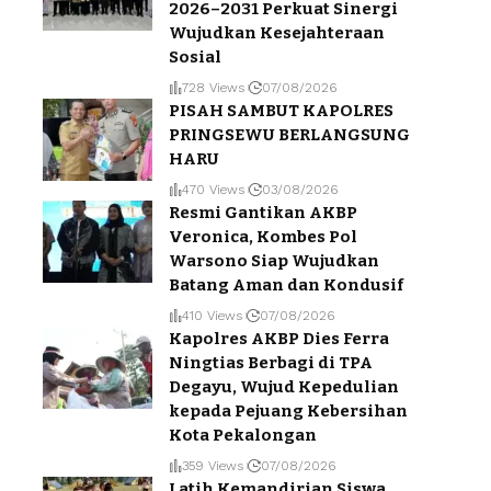
2026–2031 Perkuat Sinergi
Wujudkan Kesejahteraan
Sosial
728 Views
07/08/2026
PISAH SAMBUT KAPOLRES
PRINGSEWU BERLANGSUNG
HARU
470 Views
03/08/2026
Resmi Gantikan AKBP
Veronica, Kombes Pol
Warsono Siap Wujudkan
Batang Aman dan Kondusif
410 Views
07/08/2026
Kapolres AKBP Dies Ferra
Ningtias Berbagi di TPA
Degayu, Wujud Kepedulian
kepada Pejuang Kebersihan
Kota Pekalongan
359 Views
07/08/2026
Latih Kemandirian Siswa,