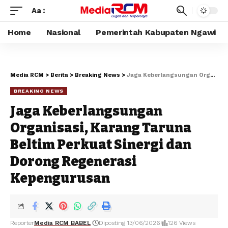
Aa
Home
Nasional
Pemerintah Kabupaten Ngawi
Media RCM
>
Berita
>
Breaking News
>
Jaga Keberlangsungan Organisasi, Karang Taruna Beltim Perkuat Sinergi dan Dorong Regenerasi Kepengurusan
BREAKING NEWS
Jaga Keberlangsungan
Organisasi, Karang Taruna
Beltim Perkuat Sinergi dan
Dorong Regenerasi
Kepengurusan
Reporter
Media RCM BABEL
Diposting 13/06/2026
126 Views