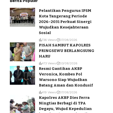
Berita Populer
Pelantikan Pengurus IPSM
Kota Tangerang Periode
2026–2031 Perkuat Sinergi
Wujudkan Kesejahteraan
Sosial
736 Views
07/08/2026
PISAH SAMBUT KAPOLRES
PRINGSEWU BERLANGSUNG
HARU
473 Views
03/08/2026
Resmi Gantikan AKBP
Veronica, Kombes Pol
Warsono Siap Wujudkan
Batang Aman dan Kondusif
419 Views
07/08/2026
Kapolres AKBP Dies Ferra
Ningtias Berbagi di TPA
Degayu, Wujud Kepedulian