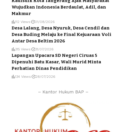
Kadisdik Kota Tangerang Ajak Masyarakat
Wujudkan Indonesia Berdaulat, Adil, dan
Makmur
112 Views
01/08/2026
Desa Lalang, Desa Nyuruk, Desa Cendil dan
Desa Buding Melaju ke Final Kejuaraan Voli
Antar Desa Beltim 2026
315 Views
31/07/2026
Lapangan Upacara SD Negeri Ciruas 5
Dipenuhi Batu Kasar, Wali Murid Minta
Perhatian Dinas Pendidikan
134 Views
28/07/2026
– Kantor Hukum BAP –