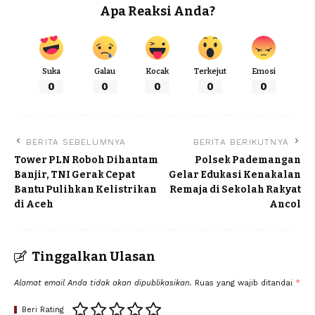
Apa Reaksi Anda?
Suka
Galau
Kocak
Terkejut
Emosi
0
0
0
0
0
BERITA SEBELUMNYA
BERITA BERIKUTNYA
Tower PLN Roboh Dihantam
Polsek Pademangan
Banjir, TNI Gerak Cepat
Gelar Edukasi Kenakalan
Bantu Pulihkan Kelistrikan
Remaja di Sekolah Rakyat
di Aceh
Ancol
Tinggalkan Ulasan
Alamat email Anda tidak akan dipublikasikan.
Ruas yang wajib ditandai
*
Beri Rating