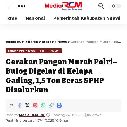
Aa
Home
Nasional
Pemerintah Kabupaten Ngawi
Media RCM
>
Berita
>
Breaking News
>
Gerakan Pangan Murah Polri–Bulog Digelar di Kelapa Gading, 1,5 Ton Beras SPHP Disalurkan
BREAKING NEWS
TNI – POLRI
Gerakan Pangan Murah Polri–
Bulog Digelar di Kelapa
Gading, 1,5 Ton Beras SPHP
Disalurkan
Reporter
Media RCM DKI
Diposting 27/11/2025
115 Views
Terakhir diperbarui: 27/11/2025 10:34 pm