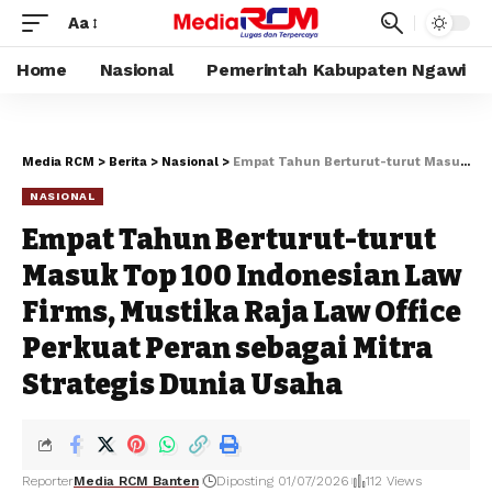
Aa
Home
Nasional
Pemerintah Kabupaten Ngawi
Media RCM
>
Berita
>
Nasional
>
Empat Tahun Berturut-turut Masuk Top 100 Indonesian Law Firms, Mustika Raja Law Office Perkuat Peran sebagai Mitra Strategis Dunia Usaha
NASIONAL
Empat Tahun Berturut-turut
Masuk Top 100 Indonesian Law
Firms, Mustika Raja Law Office
Perkuat Peran sebagai Mitra
Strategis Dunia Usaha
Reporter
Media RCM Banten
Diposting 01/07/2026
112 Views