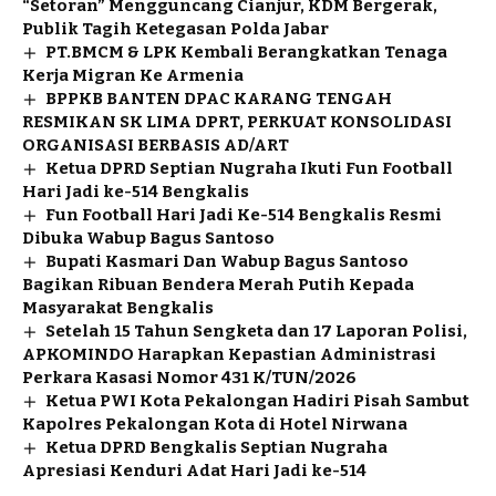
“Setoran” Mengguncang Cianjur, KDM Bergerak,
Publik Tagih Ketegasan Polda Jabar
PT.BMCM & LPK Kembali Berangkatkan Tenaga
Kerja Migran Ke Armenia
BPPKB BANTEN DPAC KARANG TENGAH
RESMIKAN SK LIMA DPRT, PERKUAT KONSOLIDASI
ORGANISASI BERBASIS AD/ART
Ketua DPRD Septian Nugraha Ikuti Fun Football
Hari Jadi ke-514 Bengkalis
Fun Football Hari Jadi Ke-514 Bengkalis Resmi
Dibuka Wabup Bagus Santoso
Bupati Kasmari Dan Wabup Bagus Santoso
Bagikan Ribuan Bendera Merah Putih Kepada
Masyarakat Bengkalis
Setelah 15 Tahun Sengketa dan 17 Laporan Polisi,
APKOMINDO Harapkan Kepastian Administrasi
Perkara Kasasi Nomor 431 K/TUN/2026
Ketua PWI Kota Pekalongan Hadiri Pisah Sambut
Kapolres Pekalongan Kota di Hotel Nirwana
Ketua DPRD Bengkalis Septian Nugraha
Apresiasi Kenduri Adat Hari Jadi ke-514