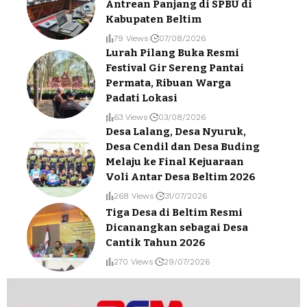
Antrean Panjang di SPBU di
Kabupaten Beltim
79 Views
07/08/2026
Lurah Pilang Buka Resmi
Festival Gir Sereng Pantai
Permata, Ribuan Warga
Padati Lokasi
63 Views
03/08/2026
Desa Lalang, Desa Nyuruk,
Desa Cendil dan Desa Buding
Melaju ke Final Kejuaraan
Voli Antar Desa Beltim 2026
268 Views
31/07/2026
Tiga Desa di Beltim Resmi
Dicanangkan sebagai Desa
Cantik Tahun 2026
270 Views
29/07/2026