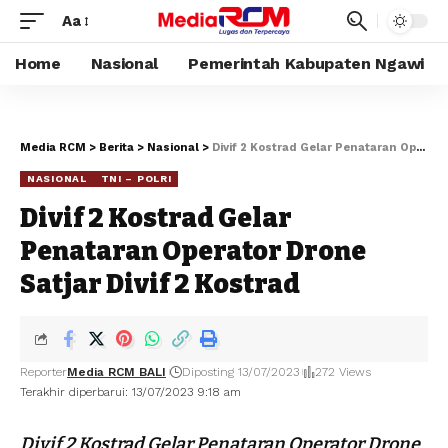
Aa
Home
Nasional
Pemerintah Kabupaten Ngawi
Media RCM
>
Berita
>
Nasional
>
Divif 2 Kostrad Gelar Penataran Operator Drone Satjar Divif 2 Kostrad
NASIONAL
TNI – POLRI
Divif 2 Kostrad Gelar
Penataran Operator Drone
Satjar Divif 2 Kostrad
Reporter
Media RCM BALI
Diposting 13/07/2023
272 Views
Terakhir diperbarui: 13/07/2023 9:18 am
Divif 2 Kostrad Gelar Penataran Operator Drone