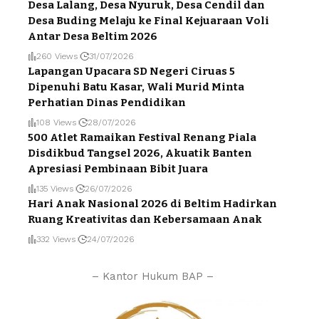
Desa Lalang, Desa Nyuruk, Desa Cendil dan
Desa Buding Melaju ke Final Kejuaraan Voli
Antar Desa Beltim 2026
260 Views
31/07/2026
Lapangan Upacara SD Negeri Ciruas 5
Dipenuhi Batu Kasar, Wali Murid Minta
Perhatian Dinas Pendidikan
108 Views
28/07/2026
500 Atlet Ramaikan Festival Renang Piala
Disdikbud Tangsel 2026, Akuatik Banten
Apresiasi Pembinaan Bibit Juara
135 Views
26/07/2026
Hari Anak Nasional 2026 di Beltim Hadirkan
Ruang Kreativitas dan Kebersamaan Anak
332 Views
24/07/2026
– Kantor Hukum BAP –