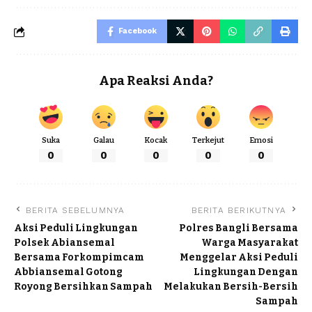
Facebook
Apa Reaksi Anda?
Suka
Galau
Kocak
Terkejut
Emosi
0
0
0
0
0
BERITA SEBELUMNYA
BERITA BERIKUTNYA
Aksi Peduli Lingkungan
Polres Bangli Bersama
Polsek Abiansemal
Warga Masyarakat
Bersama Forkompimcam
Menggelar Aksi Peduli
Abbiansemal Gotong
Lingkungan Dengan
Royong Bersihkan Sampah
Melakukan Bersih-Bersih
Sampah