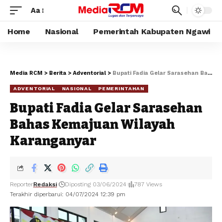
Aa
Home
Nasional
Pemerintah Kabupaten Ngawi
Media RCM
>
Berita
>
Adventorial
>
Bupati Fadia Gelar Sarasehan Bahas Kemajuan Wilayah Karanganyar
ADVENTORIAL
NASIONAL
PEMERINTAHAN
Bupati Fadia Gelar Sarasehan
Bahas Kemajuan Wilayah
Karanganyar
Reporter
Redaksi
Diposting 03/06/2024
787 Views
Terakhir diperbarui: 04/07/2024 12:39 pm