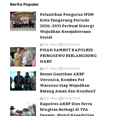
Berita Populer
Pelantikan Pengurus IPSM
Kota Tangerang Periode
2026–2031 Perkuat Sinergi
Wujudkan Kesejahteraan
Sosial
728 Views
07/08/2026
PISAH SAMBUT KAPOLRES
PRINGSEWU BERLANGSUNG
HARU
470 Views
03/08/2026
Resmi Gantikan AKBP
Veronica, Kombes Pol
Warsono Siap Wujudkan
Batang Aman dan Kondusif
409 Views
07/08/2026
Kapolres AKBP Dies Ferra
Ningtias Berbagi di TPA
Degayu, Wujud Kepedulian