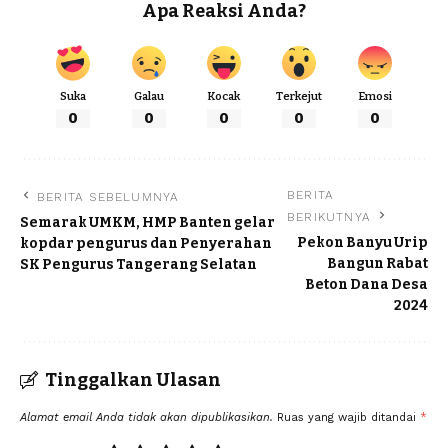
Apa Reaksi Anda?
Suka
Galau
Kocak
Terkejut
Emosi
0
0
0
0
0
BERITA
BERITA SEBELUMNYA
BERIKUTNYA
Semarak UMKM, HMP Banten gelar
Pekon Banyu Urip
kopdar pengurus dan Penyerahan
Bangun Rabat
SK Pengurus Tangerang Selatan
Beton Dana Desa
2024
Tinggalkan Ulasan
Alamat email Anda tidak akan dipublikasikan.
Ruas yang wajib ditandai
*