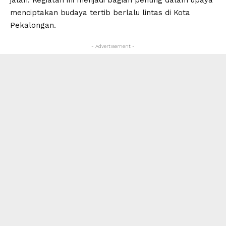
jalan. Kegiatan ini menjadi bagian penting dalam upaya
menciptakan budaya tertib berlalu lintas di Kota
Pekalongan.
- Advertisement -