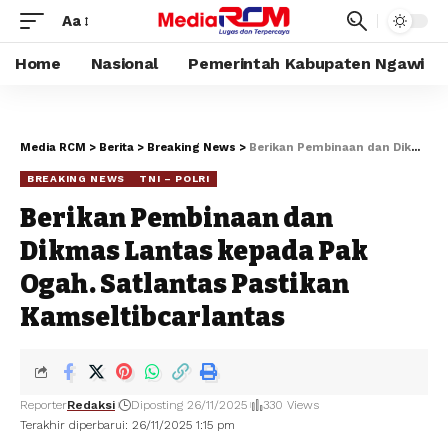
Aa
Home
Nasional
Pemerintah Kabupaten Ngawi
Media RCM
>
Berita
>
Breaking News
>
Berikan Pembinaan dan Dikmas Lantas kepada Pak Ogah. Satlantas Pastikan Kamseltibcarlantas
BREAKING NEWS
TNI – POLRI
Berikan Pembinaan dan
Dikmas Lantas kepada Pak
Ogah. Satlantas Pastikan
Kamseltibcarlantas
Reporter
Redaksi
Diposting 26/11/2025
330 Views
Terakhir diperbarui: 26/11/2025 1:15 pm