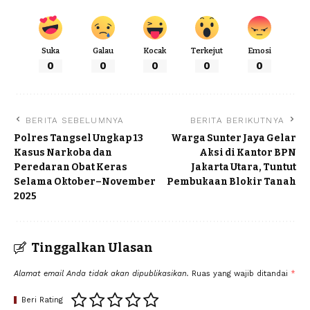
Suka
Galau
Kocak
Terkejut
Emosi
0
0
0
0
0
BERITA SEBELUMNYA
BERITA BERIKUTNYA
Polres Tangsel Ungkap 13
Warga Sunter Jaya Gelar
Kasus Narkoba dan
Aksi di Kantor BPN
Peredaran Obat Keras
Jakarta Utara, Tuntut
Selama Oktober–November
Pembukaan Blokir Tanah
2025
Tinggalkan Ulasan
Alamat email Anda tidak akan dipublikasikan.
Ruas yang wajib ditandai
*
Beri Rating