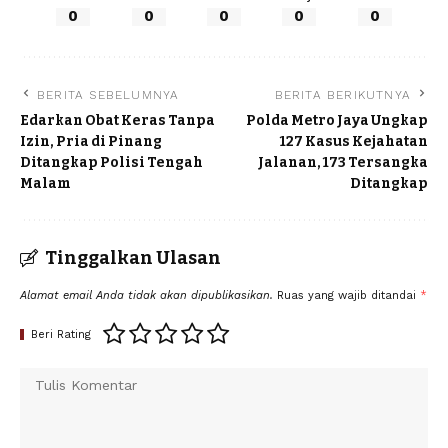
0
0
0
0
0
BERITA SEBELUMNYA
BERITA BERIKUTNYA
Edarkan Obat Keras Tanpa
Polda Metro Jaya Ungkap
Izin, Pria di Pinang
127 Kasus Kejahatan
Ditangkap Polisi Tengah
Jalanan, 173 Tersangka
Malam
Ditangkap
Tinggalkan Ulasan
Alamat email Anda tidak akan dipublikasikan.
Ruas yang wajib ditandai
*
Beri Rating