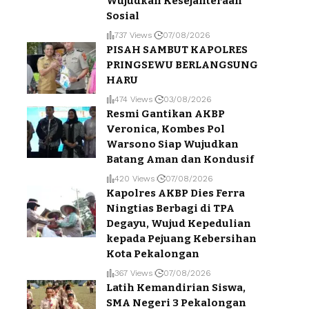
Wujudkan Kesejahteraan
Sosial
737 Views
07/08/2026
PISAH SAMBUT KAPOLRES
PRINGSEWU BERLANGSUNG
HARU
474 Views
03/08/2026
Resmi Gantikan AKBP
Veronica, Kombes Pol
Warsono Siap Wujudkan
Batang Aman dan Kondusif
420 Views
07/08/2026
Kapolres AKBP Dies Ferra
Ningtias Berbagi di TPA
Degayu, Wujud Kepedulian
kepada Pejuang Kebersihan
Kota Pekalongan
367 Views
07/08/2026
Latih Kemandirian Siswa,
SMA Negeri 3 Pekalongan