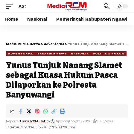
Aa
Home
Nasional
Pemerintah Kabupaten Ngawi
Media RCM
>
Berita
>
Adventorial
>
Yunus Tunjuk Nanang Slamet sebagai Kuasa Hukum Pasca Dilaporkan ke Polresta Banyuwangi
ADVENTORIAL
BREAKING NEWS
NASIONAL
POLITIK & HUKUM
Yunus Tunjuk Nanang Slamet
sebagai Kuasa Hukum Pasca
Dilaporkan ke Polresta
Banyuwangi
Reporter
Heru RCM Jatim
Diposting 22/05/2026
936 Views
Terakhir diperbarui: 22/05/2026 12:10 pm