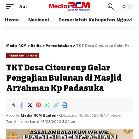
Aa
Home
Nasional
Pemerintah Kabupaten Ngawi
Media RCM
>
Berita
>
Pemerintahan
>
TKT Desa Citeureup Gelar Pengajian Bulanan di Masjid Arrahman Kp Padasuka
PEMERINTAHAN
TKT Desa Citeureup Gelar
Pengajian Bulanan di Masjid
Arrahman Kp Padasuka
Reporter
Media RCM Banten
Diposting 16/05/2026
454 Views
Terakhir diperbarui: 16/05/2026 3:02 pm