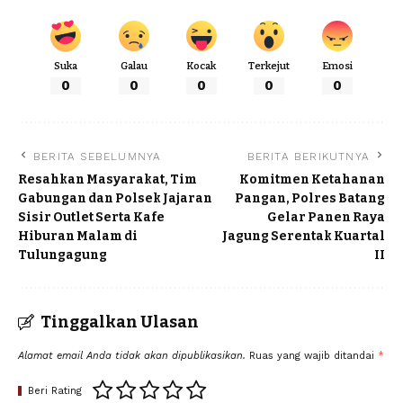
Suka
Galau
Kocak
Terkejut
Emosi
0
0
0
0
0
BERITA SEBELUMNYA
BERITA BERIKUTNYA
Resahkan Masyarakat, Tim
Komitmen Ketahanan
Gabungan dan Polsek Jajaran
Pangan, Polres Batang
Sisir Outlet Serta Kafe
Gelar Panen Raya
Hiburan Malam di
Jagung Serentak Kuartal
Tulungagung
II
Tinggalkan Ulasan
Alamat email Anda tidak akan dipublikasikan.
Ruas yang wajib ditandai
*
Beri Rating