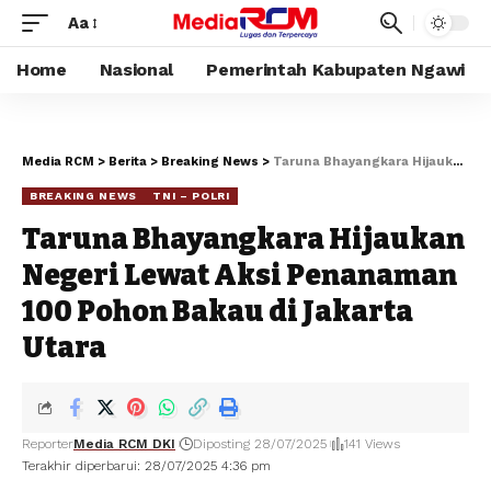
Aa
Home
Nasional
Pemerintah Kabupaten Ngawi
Media RCM
>
Berita
>
Breaking News
>
Taruna Bhayangkara Hijaukan Negeri Lewat Aksi Penanaman 100 Pohon Bakau di Jakarta Utara
BREAKING NEWS
TNI – POLRI
Taruna Bhayangkara Hijaukan
Negeri Lewat Aksi Penanaman
100 Pohon Bakau di Jakarta
Utara
Reporter
Media RCM DKI
Diposting 28/07/2025
141 Views
Terakhir diperbarui: 28/07/2025 4:36 pm