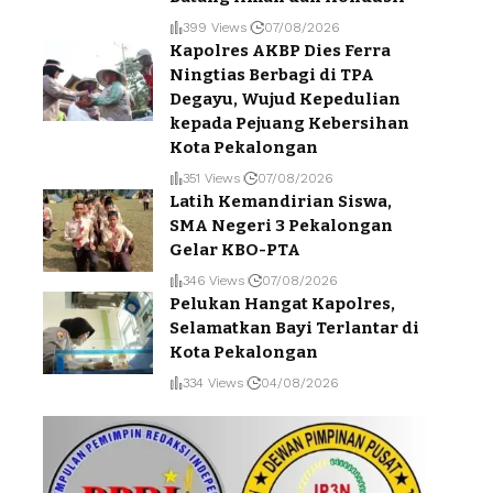
399 Views
07/08/2026
Kapolres AKBP Dies Ferra
Ningtias Berbagi di TPA
Degayu, Wujud Kepedulian
kepada Pejuang Kebersihan
Kota Pekalongan
351 Views
07/08/2026
Latih Kemandirian Siswa,
SMA Negeri 3 Pekalongan
Gelar KBO-PTA
346 Views
07/08/2026
Pelukan Hangat Kapolres,
Selamatkan Bayi Terlantar di
Kota Pekalongan
334 Views
04/08/2026