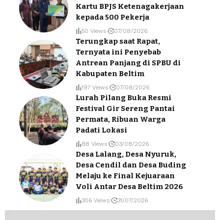
Kartu BPJS Ketenagakerjaan
kepada 500 Pekerja
50 Views
07/08/2026
Terungkap saat Rapat,
Ternyata ini Penyebab
Antrean Panjang di SPBU di
Kabupaten Beltim
197 Views
07/08/2026
Lurah Pilang Buka Resmi
Festival Gir Sereng Pantai
Permata, Ribuan Warga
Padati Lokasi
88 Views
03/08/2026
Desa Lalang, Desa Nyuruk,
Desa Cendil dan Desa Buding
Melaju ke Final Kejuaraan
Voli Antar Desa Beltim 2026
306 Views
31/07/2026