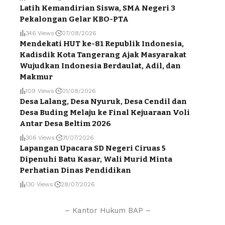
Latih Kemandirian Siswa, SMA Negeri 3
Pekalongan Gelar KBO-PTA
346 Views
07/08/2026
Mendekati HUT ke-81 Republik Indonesia,
Kadisdik Kota Tangerang Ajak Masyarakat
Wujudkan Indonesia Berdaulat, Adil, dan
Makmur
109 Views
01/08/2026
Desa Lalang, Desa Nyuruk, Desa Cendil dan
Desa Buding Melaju ke Final Kejuaraan Voli
Antar Desa Beltim 2026
306 Views
31/07/2026
Lapangan Upacara SD Negeri Ciruas 5
Dipenuhi Batu Kasar, Wali Murid Minta
Perhatian Dinas Pendidikan
130 Views
28/07/2026
– Kantor Hukum BAP –