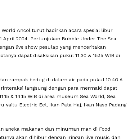
World Ancol turut hadirkan acara spesial libur
1 April 2024. Pertunjukan Bubble Under The Sea
engan live show pesulap yang menceritakan
tanya dapat disaksikan pukul 11.30 & 15.15 WIB di
dan rampak bedug di dalam air pada pukul 10.40 A
berinteraksi langsung dengan para mermaid dapat
11.15 & 14.15 WIB di area museum Sea World, Sea
 yaitu Electric Eel, Ikan Pata Haj, Ikan Naso Padang
gan aneka makanan dan minuman man di Food
ntunya akan dihibur dengan iringan live music dan