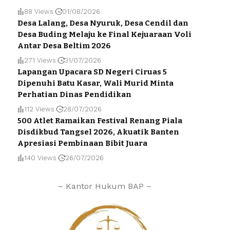
88 Views
01/08/2026
Desa Lalang, Desa Nyuruk, Desa Cendil dan
Desa Buding Melaju ke Final Kejuaraan Voli
Antar Desa Beltim 2026
271 Views
31/07/2026
Lapangan Upacara SD Negeri Ciruas 5
Dipenuhi Batu Kasar, Wali Murid Minta
Perhatian Dinas Pendidikan
112 Views
28/07/2026
500 Atlet Ramaikan Festival Renang Piala
Disdikbud Tangsel 2026, Akuatik Banten
Apresiasi Pembinaan Bibit Juara
140 Views
26/07/2026
– Kantor Hukum BAP –