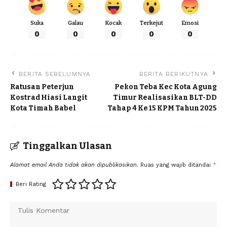
Suka
Galau
Kocak
Terkejut
Emosi
0
0
0
0
0
BERITA SEBELUMNYA
BERITA BERIKUTNYA
Ratusan Peterjun
Pekon Teba Kec Kota Agung
Kostrad Hiasi Langit
Timur Realisasikan BLT-DD
Kota Timah Babel
Tahap 4 Ke 15 KPM Tahun 2025
Tinggalkan Ulasan
Alamat email Anda tidak akan dipublikasikan.
Ruas yang wajib ditandai
*
Beri Rating