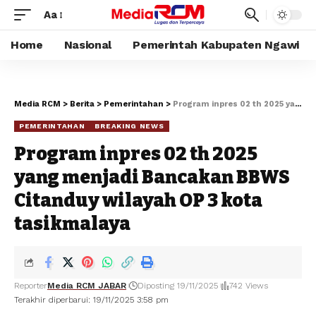
Aa
Home
Nasional
Pemerintah Kabupaten Ngawi
Media RCM
>
Berita
>
Pemerintahan
>
Program inpres 02 th 2025 yang menjadi Bancakan BBWS Citanduy wilayah OP 3 kota tasikmalaya
PEMERINTAHAN
BREAKING NEWS
Program inpres 02 th 2025
yang menjadi Bancakan BBWS
Citanduy wilayah OP 3 kota
tasikmalaya
Reporter
Media RCM JABAR
Diposting 19/11/2025
742 Views
Terakhir diperbarui: 19/11/2025 3:58 pm