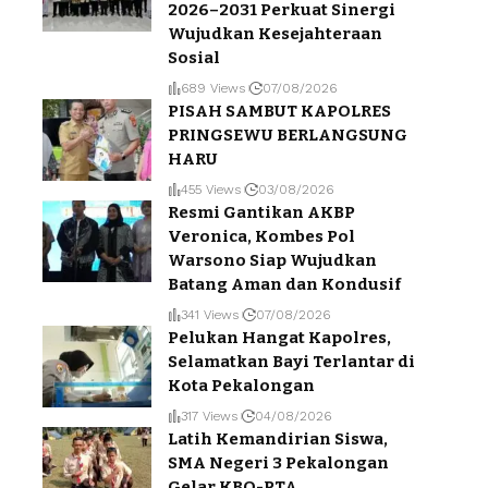
2026–2031 Perkuat Sinergi
Wujudkan Kesejahteraan
Sosial
689 Views
07/08/2026
PISAH SAMBUT KAPOLRES
PRINGSEWU BERLANGSUNG
HARU
455 Views
03/08/2026
Resmi Gantikan AKBP
Veronica, Kombes Pol
Warsono Siap Wujudkan
Batang Aman dan Kondusif
341 Views
07/08/2026
Pelukan Hangat Kapolres,
Selamatkan Bayi Terlantar di
Kota Pekalongan
317 Views
04/08/2026
Latih Kemandirian Siswa,
SMA Negeri 3 Pekalongan
Gelar KBO-PTA