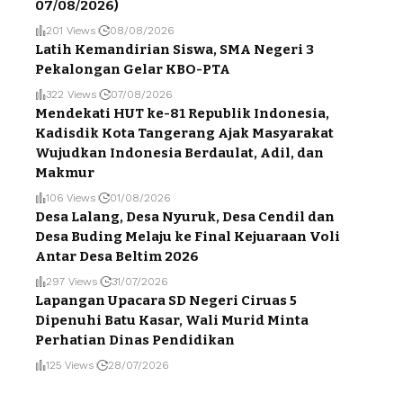
07/08/2026)
201 Views
08/08/2026
Latih Kemandirian Siswa, SMA Negeri 3
Pekalongan Gelar KBO-PTA
322 Views
07/08/2026
Mendekati HUT ke-81 Republik Indonesia,
Kadisdik Kota Tangerang Ajak Masyarakat
Wujudkan Indonesia Berdaulat, Adil, dan
Makmur
106 Views
01/08/2026
Desa Lalang, Desa Nyuruk, Desa Cendil dan
Desa Buding Melaju ke Final Kejuaraan Voli
Antar Desa Beltim 2026
297 Views
31/07/2026
Lapangan Upacara SD Negeri Ciruas 5
Dipenuhi Batu Kasar, Wali Murid Minta
Perhatian Dinas Pendidikan
125 Views
28/07/2026