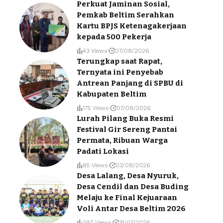
Perkuat Jaminan Sosial,
Pemkab Beltim Serahkan
Kartu BPJS Ketenagakerjaan
kepada 500 Pekerja
43 Views
07/08/2026
Terungkap saat Rapat,
Ternyata ini Penyebab
Antrean Panjang di SPBU di
Kabupaten Beltim
175 Views
07/08/2026
Lurah Pilang Buka Resmi
Festival Gir Sereng Pantai
Permata, Ribuan Warga
Padati Lokasi
85 Views
03/08/2026
Desa Lalang, Desa Nyuruk,
Desa Cendil dan Desa Buding
Melaju ke Final Kejuaraan
Voli Antar Desa Beltim 2026
297 Views
31/07/2026