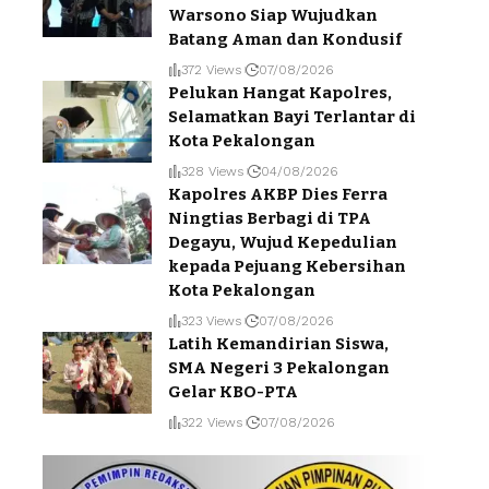
Warsono Siap Wujudkan
Batang Aman dan Kondusif
372 Views
07/08/2026
Pelukan Hangat Kapolres,
Selamatkan Bayi Terlantar di
Kota Pekalongan
328 Views
04/08/2026
Kapolres AKBP Dies Ferra
Ningtias Berbagi di TPA
Degayu, Wujud Kepedulian
kepada Pejuang Kebersihan
Kota Pekalongan
323 Views
07/08/2026
Latih Kemandirian Siswa,
SMA Negeri 3 Pekalongan
Gelar KBO-PTA
322 Views
07/08/2026