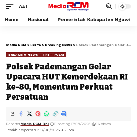
Aa
Home
Nasional
Pemerintah Kabupaten Ngawi
Media RCM
>
Berita
>
Breaking News
>
Polsek Pademangan Gelar Upacara HUT Kemerdekaan RI ke-80, Momentum Perkuat Persatuan
BREAKING NEWS
TNI – POLRI
Polsek Pademangan Gelar
Upacara HUT Kemerdekaan RI
ke-80, Momentum Perkuat
Persatuan
Reporter
Media RCM DKI
Diposting 17/08/2025
96 Views
Terakhir diperbarui: 17/08/2025 3:53 pm