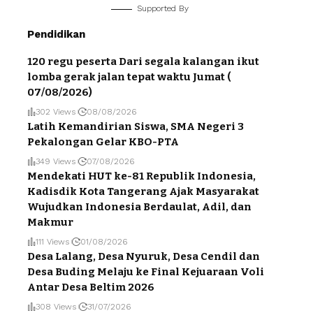
Supported By
Pendidikan
120 regu peserta Dari segala kalangan ikut
lomba gerak jalan tepat waktu Jumat (
07/08/2026)
302 Views
08/08/2026
Latih Kemandirian Siswa, SMA Negeri 3
Pekalongan Gelar KBO-PTA
349 Views
07/08/2026
Mendekati HUT ke-81 Republik Indonesia,
Kadisdik Kota Tangerang Ajak Masyarakat
Wujudkan Indonesia Berdaulat, Adil, dan
Makmur
111 Views
01/08/2026
Desa Lalang, Desa Nyuruk, Desa Cendil dan
Desa Buding Melaju ke Final Kejuaraan Voli
Antar Desa Beltim 2026
308 Views
31/07/2026