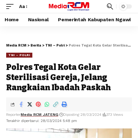
Aa
Home
Nasional
Pemerintah Kabupaten Ngawi
Media RCM
>
Berita
>
TNI – Polri
>
Polres Tegal Kota Gelar Sterilisasi Gereja, Jelang Rangkaian Ibadah Paskah
TNI – POLRI
Polres Tegal Kota Gelar
Sterilisasi Gereja, Jelang
Rangkaian Ibadah Paskah
Reporter
Media RCM JATENG
Diposting 28/03/2024
373 Views
Terakhir diperbarui: 28/03/2024 5:48 pm