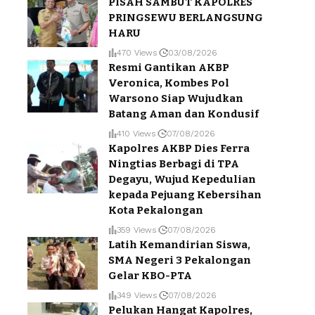
PISAH SAMBUT KAPOLRES
PRINGSEWU BERLANGSUNG
HARU
470 Views
03/08/2026
Resmi Gantikan AKBP
Veronica, Kombes Pol
Warsono Siap Wujudkan
Batang Aman dan Kondusif
410 Views
07/08/2026
Kapolres AKBP Dies Ferra
Ningtias Berbagi di TPA
Degayu, Wujud Kepedulian
kepada Pejuang Kebersihan
Kota Pekalongan
359 Views
07/08/2026
Latih Kemandirian Siswa,
SMA Negeri 3 Pekalongan
Gelar KBO-PTA
349 Views
07/08/2026
Pelukan Hangat Kapolres,