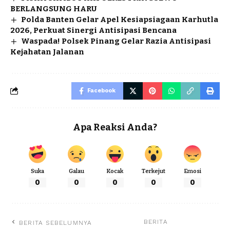
BERLANGSUNG HARU
Polda Banten Gelar Apel Kesiapsiagaan Karhutla
2026, Perkuat Sinergi Antisipasi Bencana
Waspada! Polsek Pinang Gelar Razia Antisipasi
Kejahatan Jalanan
Facebook
Apa Reaksi Anda?
Suka
Galau
Kocak
Terkejut
Emosi
0
0
0
0
0
BERITA
BERITA SEBELUMNYA