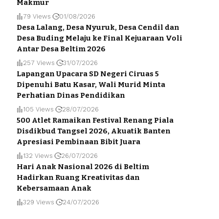
Makmur
79 Views
01/08/2026
Desa Lalang, Desa Nyuruk, Desa Cendil dan
Desa Buding Melaju ke Final Kejuaraan Voli
Antar Desa Beltim 2026
257 Views
31/07/2026
Lapangan Upacara SD Negeri Ciruas 5
Dipenuhi Batu Kasar, Wali Murid Minta
Perhatian Dinas Pendidikan
105 Views
28/07/2026
500 Atlet Ramaikan Festival Renang Piala
Disdikbud Tangsel 2026, Akuatik Banten
Apresiasi Pembinaan Bibit Juara
132 Views
26/07/2026
Hari Anak Nasional 2026 di Beltim
Hadirkan Ruang Kreativitas dan
Kebersamaan Anak
329 Views
24/07/2026