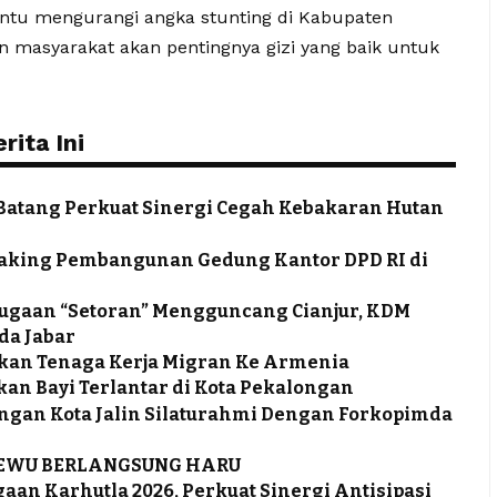
tu mengurangi angka stunting di Kabupaten
 masyarakat akan pentingnya gizi yang baik untuk
ita Ini
a Batang Perkuat Sinergi Cegah Kebakaran Hutan
eaking Pembangunan Gedung Kantor DPD RI di
 Dugaan “Setoran” Mengguncang Cianjur, KDM
da Jabar
kan Tenaga Kerja Migran Ke Armenia
an Bayi Terlantar di Kota Pekalongan
ongan Kota Jalin Silaturahmi Dengan Forkopimda
SEWU BERLANGSUNG HARU
aan Karhutla 2026, Perkuat Sinergi Antisipasi