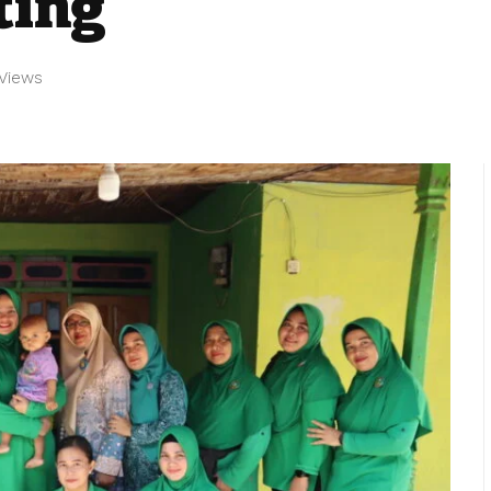
ting
 Views