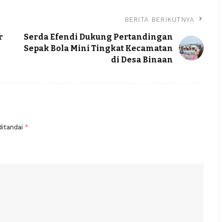
BERITA BERIKUTNYA
r
Serda Efendi Dukung Pertandingan
n
Sepak Bola Mini Tingkat Kecamatan
di Desa Binaan
ditandai
*