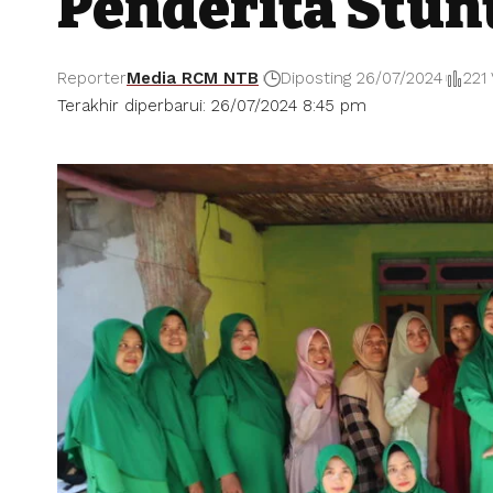
Penderita Stun
Reporter
Media RCM NTB
Diposting 26/07/2024
221
Terakhir diperbarui: 26/07/2024 8:45 pm