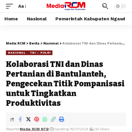
Aa
Home
Nasional
Pemerintah Kabupaten Ngawi
Media RCM
>
Berita
>
Nasional
>
Kolaborasi TNI dan Dinas Pertanian di Bantulanteh, Pengecekan Titik Pompanisasi untuk Tingkatkan Produktivitas
NASIONAL
TNI – POLRI
Kolaborasi TNI dan Dinas
Pertanian di Bantulanteh,
Pengecekan Titik Pompanisasi
untuk Tingkatkan
Produktivitas
Reporter
Media RCM NTB
Diposting 16/07/2024
233 Views