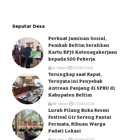
Seputar Desa
Perkuat Jaminan Sosial,
Pemkab Beltim Serahkan
Kartu BPJS Ketenagakerjaan
kepada 500 Pekerja
14 Views
07/08/2026
Terungkap saat Rapat,
Ternyata ini Penyebab
Antrean Panjang di SPBU di
Kabupaten Beltim
68 Views
07/08/2026
Lurah Pilang Buka Resmi
Festival Gir Sereng Pantai
Permata, Ribuan Warga
Padati Lokasi
63 Views
03/08/2026