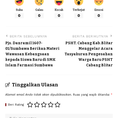
Suka
Galau
Kocak
Terkejut
Emosi
0
0
0
0
0
BERITA SEBELUMNYA
BERITA BERIKUTNYA
Pjs. Danramil 1607-
PSHT. Cabang Kab.Blitar
01/Sumbawa Berikan Materi
Menggelar Acara
Wawasan Kebangsaan
Tasyakuran Pengesahan
kepada Siswa Baru di SMK
Warga Baru PSHT
Islam Farmasi Sumbawa
Cabang Blitar
Tinggalkan Ulasan
Alamat email Anda tidak akan dipublikasikan.
Ruas yang wajib ditandai
*
Beri Rating