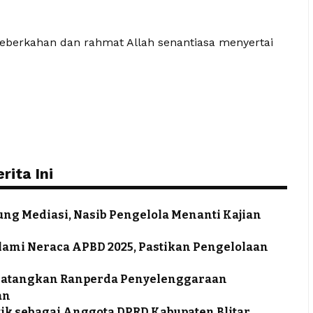
eberkahan dan rahmat Allah senantiasa menyertai
ita Ini
ung Mediasi, Nasib Pengelola Menanti Kajian
lami Neraca APBD 2025, Pastikan Pengelolaan
r Matangkan Ranperda Penyelenggaraan
an
tik sebagai Anggota DPRD Kabupaten Blitar