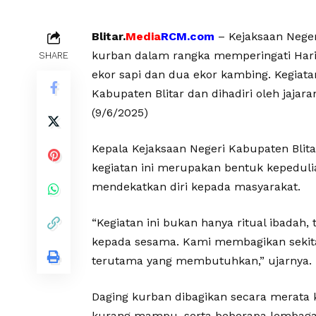
Blitar.
Media
RCM.com
– Kejaksaan Neger
kurban dalam rangka memperingati Har
SHARE
ekor sapi dan dua ekor kambing. Kegiata
Kabupaten Blitar dan dihadiri oleh jajar
(9/6/2025)
Kepala Kejaksaan Negeri Kabupaten Blit
kegiatan ini merupakan bentuk kepedulia
mendekatkan diri kepada masyarakat.
“Kegiatan ini bukan hanya ritual ibadah
kepada sesama. Kami membagikan sekitar
terutama yang membutuhkan,” ujarnya.
Daging kurban dibagikan secara merata k
kurang mampu, serta beberapa lembaga 