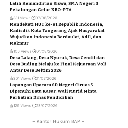
Latih Kemandirian Siswa, SMA Negeri 3
Pekalongan Gelar KBO-PTA
331 Views
07/08/2026
Mendekati HUT ke-81 Republik Indonesia,
Kadisdik Kota Tangerang Ajak Masyarakat
Wujudkan Indonesia Berdaulat, Adil, dan
Makmur
106 Views
01/08/2026
Desa Lalang, Desa Nyuruk, Desa Cendil dan
Desa Buding Melaju ke Final Kejuaraan Voli
Antar Desa Beltim 2026
301 Views
31/07/2026
Lapangan Upacara SD Negeri Ciruas 5
Dipenuhi Batu Kasar, Wali Murid Minta
Perhatian Dinas Pendidikan
125 Views
28/07/2026
– Kantor Hukum BAP –