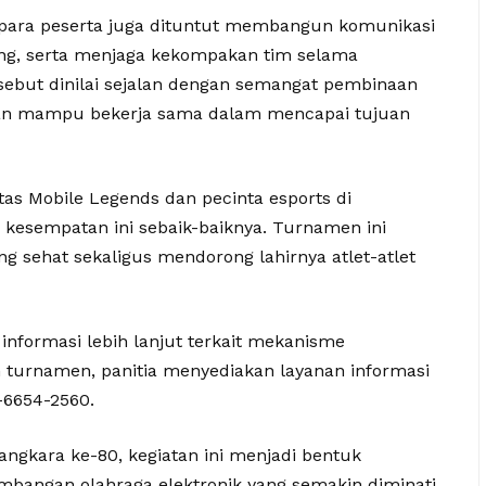
ara peserta juga dituntut membangun komunikasi
ang, serta menjaga kekompakan tim selama
ersebut dinilai sejalan dengan semangat pembinaan
, dan mampu bekerja sama dalam mencapai tujuan
as Mobile Legends dan pecinta esports di
esempatan ini sebaik-baiknya. Turnamen ini
g sehat sekaligus mendorong lahirnya atlet-atlet
nformasi lebih lanjut terkait mekanisme
 turnamen, panitia menyediakan layanan informasi
-6654-2560.
gkara ke-80, kegiatan ini menjadi bentuk
mbangan olahraga elektronik yang semakin diminati