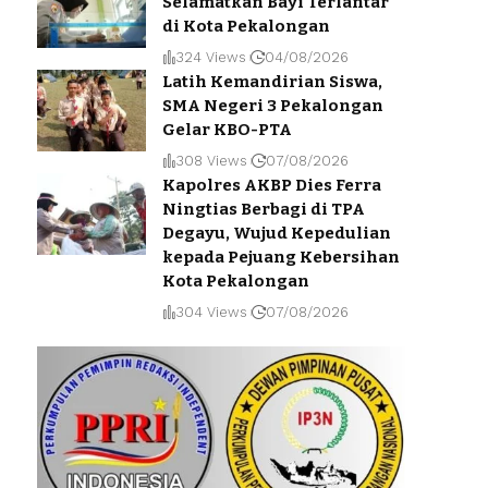
Selamatkan Bayi Terlantar
di Kota Pekalongan
324 Views
04/08/2026
Latih Kemandirian Siswa,
SMA Negeri 3 Pekalongan
Gelar KBO-PTA
308 Views
07/08/2026
Kapolres AKBP Dies Ferra
Ningtias Berbagi di TPA
Degayu, Wujud Kepedulian
kepada Pejuang Kebersihan
Kota Pekalongan
304 Views
07/08/2026