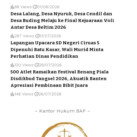
98 Views
01/08/2026
Desa Lalang, Desa Nyuruk, Desa Cendil dan
Desa Buding Melaju ke Final Kejuaraan Voli
Antar Desa Beltim 2026
287 Views
31/07/2026
Lapangan Upacara SD Negeri Ciruas 5
Dipenuhi Batu Kasar, Wali Murid Minta
Perhatian Dinas Pendidikan
120 Views
28/07/2026
500 Atlet Ramaikan Festival Renang Piala
Disdikbud Tangsel 2026, Akuatik Banten
Apresiasi Pembinaan Bibit Juara
148 Views
26/07/2026
– Kantor Hukum BAP –