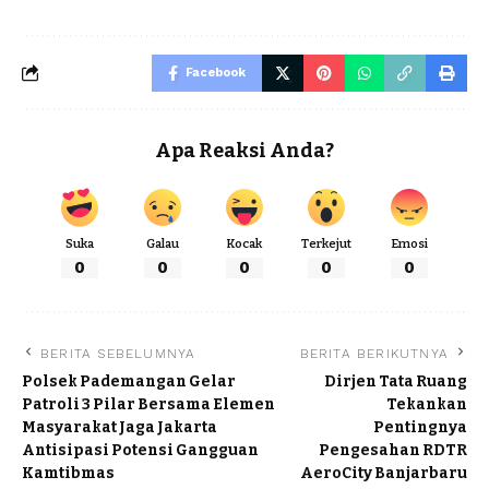
Facebook
Apa Reaksi Anda?
Suka
Galau
Kocak
Terkejut
Emosi
0
0
0
0
0
BERITA SEBELUMNYA
BERITA BERIKUTNYA
Polsek Pademangan Gelar
Dirjen Tata Ruang
Patroli 3 Pilar Bersama Elemen
Tekankan
Masyarakat Jaga Jakarta
Pentingnya
Antisipasi Potensi Gangguan
Pengesahan RDTR
Kamtibmas
AeroCity Banjarbaru