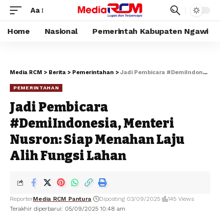
Aa
Home
Nasional
Pemerintah Kabupaten Ngawi
Media RCM
>
Berita
>
Pemerintahan
>
Jadi Pembicara #DemiIndonesia, Menteri Nusron: Siap Menahan Laju Alih Fungsi Lahan
PEMERINTAHAN
Jadi Pembicara
#DemiIndonesia, Menteri
Nusron: Siap Menahan Laju
Alih Fungsi Lahan
Reporter
Media RCM Pantura
Diposting 03/09/2025
145 Views
Terakhir diperbarui: 05/09/2025 10:48 am