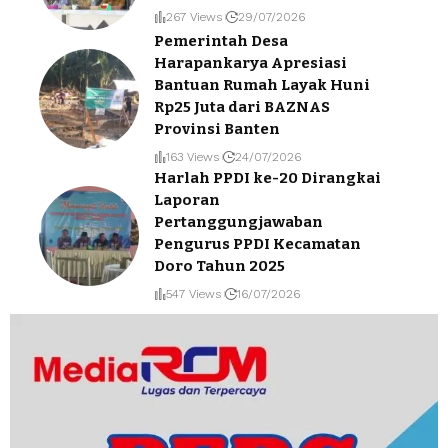
267 Views
29/07/2026
Pemerintah Desa
Harapankarya Apresiasi
Bantuan Rumah Layak Huni
Rp25 Juta dari BAZNAS
Provinsi Banten
163 Views
24/07/2026
Harlah PPDI ke-20 Dirangkai
Laporan
Pertanggungjawaban
Pengurus PPDI Kecamatan
Doro Tahun 2025
547 Views
16/07/2026