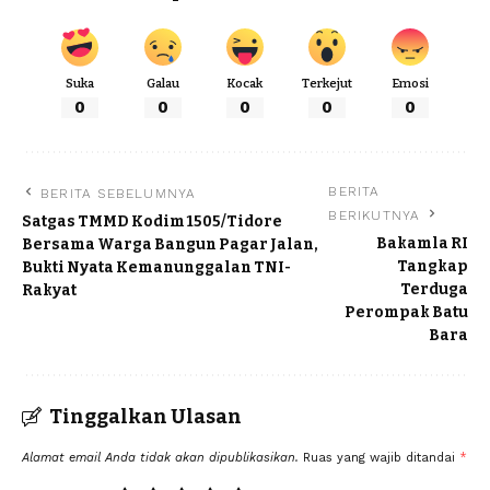
Suka
Galau
Kocak
Terkejut
Emosi
0
0
0
0
0
BERITA
BERITA SEBELUMNYA
BERIKUTNYA
Satgas TMMD Kodim 1505/Tidore
Bakamla RI
Bersama Warga Bangun Pagar Jalan,
Tangkap
Bukti Nyata Kemanunggalan TNI-
Terduga
Rakyat
Perompak Batu
Bara
Tinggalkan Ulasan
Alamat email Anda tidak akan dipublikasikan.
Ruas yang wajib ditandai
*