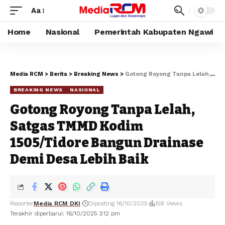
Aa
Home
Nasional
Pemerintah Kabupaten Ngawi
Media RCM
>
Berita
>
Breaking News
>
Gotong Royong Tanpa Lelah, Satgas TMMD Kodim 1505/Tidore Bangun Drainase Demi Desa Lebih Baik
BREAKING NEWS
NASIONAL
Gotong Royong Tanpa Lelah,
Satgas TMMD Kodim
1505/Tidore Bangun Drainase
Demi Desa Lebih Baik
Reporter
Media RCM DKI
Diposting 16/10/2025
158 Views
Terakhir diperbarui: 16/10/2025 3:12 pm