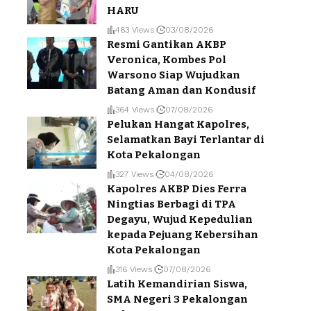
HARU
463 Views
03/08/2026
Resmi Gantikan AKBP
Veronica, Kombes Pol
Warsono Siap Wujudkan
Batang Aman dan Kondusif
364 Views
07/08/2026
Pelukan Hangat Kapolres,
Selamatkan Bayi Terlantar di
Kota Pekalongan
327 Views
04/08/2026
Kapolres AKBP Dies Ferra
Ningtias Berbagi di TPA
Degayu, Wujud Kepedulian
kepada Pejuang Kebersihan
Kota Pekalongan
316 Views
07/08/2026
Latih Kemandirian Siswa,
SMA Negeri 3 Pekalongan