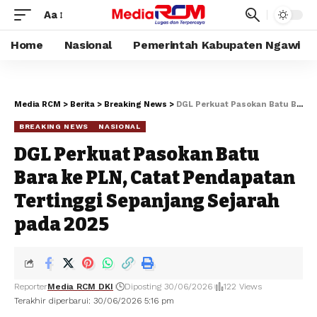
Aa
Home
Nasional
Pemerintah Kabupaten Ngawi
Media RCM
>
Berita
>
Breaking News
>
DGL Perkuat Pasokan Batu Bara ke PLN, Catat Pendapatan Tertinggi Sepanjang Sejarah pada 2025
BREAKING NEWS
NASIONAL
DGL Perkuat Pasokan Batu
Bara ke PLN, Catat Pendapatan
Tertinggi Sepanjang Sejarah
pada 2025
Reporter
Media RCM DKI
Diposting 30/06/2026
122 Views
Terakhir diperbarui: 30/06/2026 5:16 pm