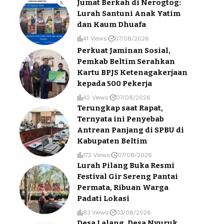
Jumat Berkah di Nerogtog:
Lurah Santuni Anak Yatim
dan Kaum Dhuafa
41 Views
07/08/2026
Perkuat Jaminan Sosial,
Pemkab Beltim Serahkan
Kartu BPJS Ketenagakerjaan
kepada 500 Pekerja
42 Views
07/08/2026
Terungkap saat Rapat,
Ternyata ini Penyebab
Antrean Panjang di SPBU di
Kabupaten Beltim
172 Views
07/08/2026
Lurah Pilang Buka Resmi
Festival Gir Sereng Pantai
Permata, Ribuan Warga
Padati Lokasi
83 Views
03/08/2026
Desa Lalang, Desa Nyuruk,