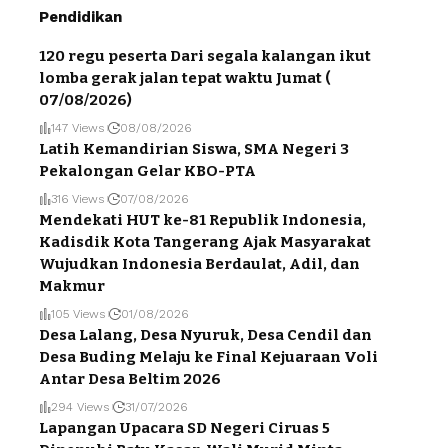
Pendidikan
120 regu peserta Dari segala kalangan ikut
lomba gerak jalan tepat waktu Jumat (
07/08/2026)
147 Views
08/08/2026
Latih Kemandirian Siswa, SMA Negeri 3
Pekalongan Gelar KBO-PTA
316 Views
07/08/2026
Mendekati HUT ke-81 Republik Indonesia,
Kadisdik Kota Tangerang Ajak Masyarakat
Wujudkan Indonesia Berdaulat, Adil, dan
Makmur
105 Views
01/08/2026
Desa Lalang, Desa Nyuruk, Desa Cendil dan
Desa Buding Melaju ke Final Kejuaraan Voli
Antar Desa Beltim 2026
294 Views
31/07/2026
Lapangan Upacara SD Negeri Ciruas 5