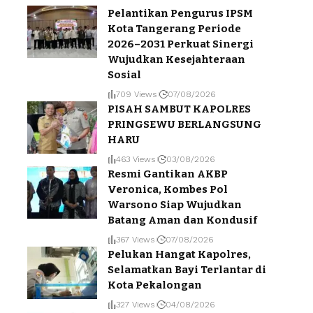
Pelantikan Pengurus IPSM
Kota Tangerang Periode
2026–2031 Perkuat Sinergi
Wujudkan Kesejahteraan
Sosial
709 Views
07/08/2026
PISAH SAMBUT KAPOLRES
PRINGSEWU BERLANGSUNG
HARU
463 Views
03/08/2026
Resmi Gantikan AKBP
Veronica, Kombes Pol
Warsono Siap Wujudkan
Batang Aman dan Kondusif
367 Views
07/08/2026
Pelukan Hangat Kapolres,
Selamatkan Bayi Terlantar di
Kota Pekalongan
327 Views
04/08/2026