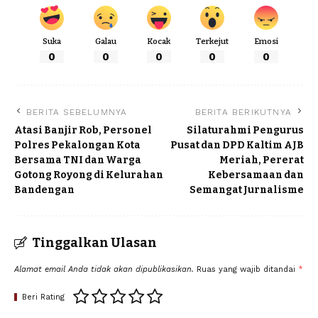
Suka
Galau
Kocak
Terkejut
Emosi
0
0
0
0
0
BERITA SEBELUMNYA
BERITA BERIKUTNYA
Atasi Banjir Rob, Personel
Silaturahmi Pengurus
Polres Pekalongan Kota
Pusat dan DPD Kaltim AJB
Bersama TNI dan Warga
Meriah, Pererat
Gotong Royong di Kelurahan
Kebersamaan dan
Bandengan
Semangat Jurnalisme
Tinggalkan Ulasan
Alamat email Anda tidak akan dipublikasikan.
Ruas yang wajib ditandai
*
Beri Rating