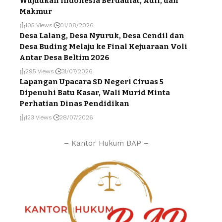
Wujudkan Indonesia Berdaulat, Adil, dan
Makmur
105 Views
01/08/2026
Desa Lalang, Desa Nyuruk, Desa Cendil dan
Desa Buding Melaju ke Final Kejuaraan Voli
Antar Desa Beltim 2026
295 Views
31/07/2026
Lapangan Upacara SD Negeri Ciruas 5
Dipenuhi Batu Kasar, Wali Murid Minta
Perhatian Dinas Pendidikan
123 Views
28/07/2026
– Kantor Hukum BAP –