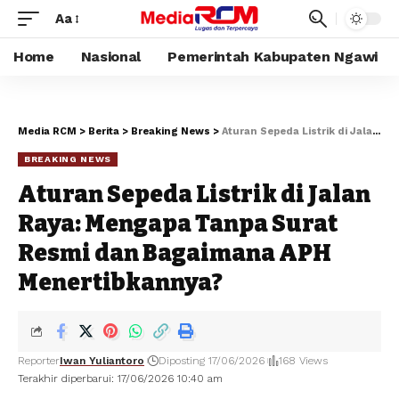
Aa
Home
Nasional
Pemerintah Kabupaten Ngawi
Media RCM
>
Berita
>
Breaking News
>
Aturan Sepeda Listrik di Jalan Raya: Mengapa Tanpa Surat Resmi dan Bagaimana APH Menertibkannya?
BREAKING NEWS
Aturan Sepeda Listrik di Jalan
Raya: Mengapa Tanpa Surat
Resmi dan Bagaimana APH
Menertibkannya?
Reporter
Iwan Yuliantoro
Diposting 17/06/2026
168 Views
Terakhir diperbarui: 17/06/2026 10:40 am