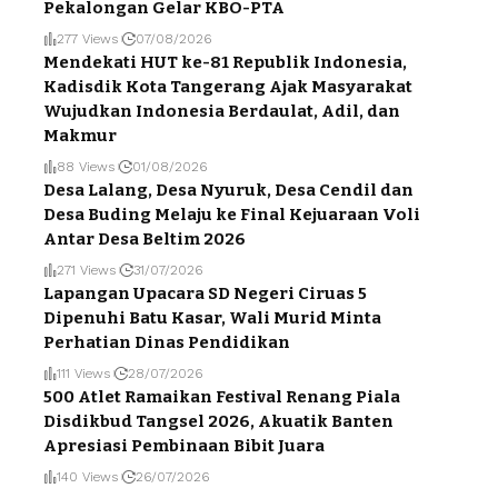
Pekalongan Gelar KBO-PTA
277 Views
07/08/2026
Mendekati HUT ke-81 Republik Indonesia,
Kadisdik Kota Tangerang Ajak Masyarakat
Wujudkan Indonesia Berdaulat, Adil, dan
Makmur
88 Views
01/08/2026
Desa Lalang, Desa Nyuruk, Desa Cendil dan
Desa Buding Melaju ke Final Kejuaraan Voli
Antar Desa Beltim 2026
271 Views
31/07/2026
Lapangan Upacara SD Negeri Ciruas 5
Dipenuhi Batu Kasar, Wali Murid Minta
Perhatian Dinas Pendidikan
111 Views
28/07/2026
500 Atlet Ramaikan Festival Renang Piala
Disdikbud Tangsel 2026, Akuatik Banten
Apresiasi Pembinaan Bibit Juara
140 Views
26/07/2026