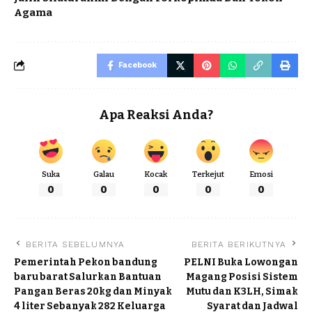
Agama
Facebook
Apa Reaksi Anda?
Suka
Galau
Kocak
Terkejut
Emosi
0
0
0
0
0
BERITA SEBELUMNYA
BERITA BERIKUTNYA
Pemerintah Pekon bandung
PELNI Buka Lowongan
baru barat Salurkan Bantuan
Magang Posisi Sistem
Pangan Beras 20kg dan Minyak
Mutu dan K3LH, Simak
4 liter Sebanyak 282 Keluarga
Syarat dan Jadwal