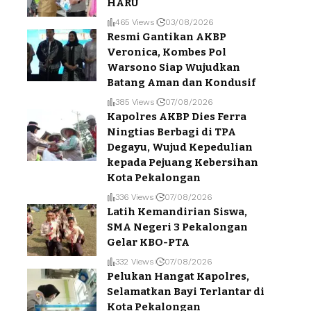
HARU
465 Views
03/08/2026
Resmi Gantikan AKBP
Veronica, Kombes Pol
Warsono Siap Wujudkan
Batang Aman dan Kondusif
385 Views
07/08/2026
Kapolres AKBP Dies Ferra
Ningtias Berbagi di TPA
Degayu, Wujud Kepedulian
kepada Pejuang Kebersihan
Kota Pekalongan
336 Views
07/08/2026
Latih Kemandirian Siswa,
SMA Negeri 3 Pekalongan
Gelar KBO-PTA
332 Views
07/08/2026
Pelukan Hangat Kapolres,
Selamatkan Bayi Terlantar di
Kota Pekalongan