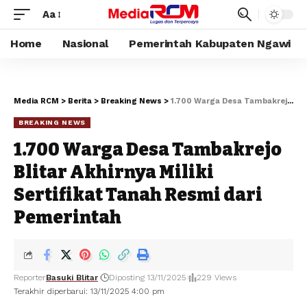
Aa
Home
Nasional
Pemerintah Kabupaten Ngawi
Media RCM
>
Berita
>
Breaking News
>
1.700 Warga Desa Tambakrejo Blitar Akhirnya Miliki Sertifikat Tanah Resmi dari Pemerintah
BREAKING NEWS
1.700 Warga Desa Tambakrejo
Blitar Akhirnya Miliki
Sertifikat Tanah Resmi dari
Pemerintah
Reporter
Basuki Blitar
Diposting 13/11/2025
229 Views
Terakhir diperbarui: 13/11/2025 4:00 pm