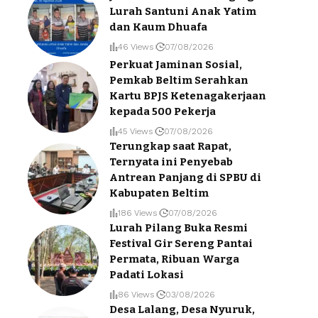
Lurah Santuni Anak Yatim
dan Kaum Dhuafa
46 Views
07/08/2026
Perkuat Jaminan Sosial,
Pemkab Beltim Serahkan
Kartu BPJS Ketenagakerjaan
kepada 500 Pekerja
45 Views
07/08/2026
Terungkap saat Rapat,
Ternyata ini Penyebab
Antrean Panjang di SPBU di
Kabupaten Beltim
186 Views
07/08/2026
Lurah Pilang Buka Resmi
Festival Gir Sereng Pantai
Permata, Ribuan Warga
Padati Lokasi
86 Views
03/08/2026
Desa Lalang, Desa Nyuruk,