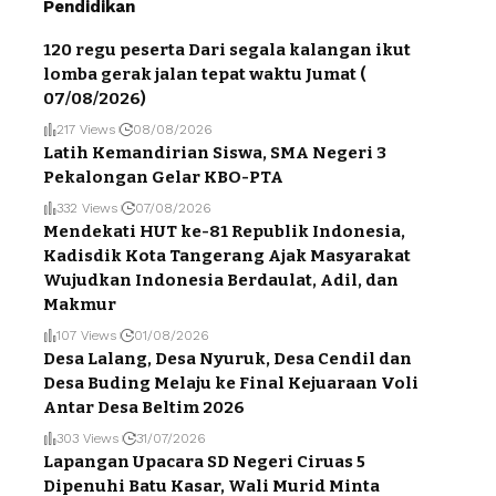
Pendidikan
120 regu peserta Dari segala kalangan ikut
lomba gerak jalan tepat waktu Jumat (
07/08/2026)
217 Views
08/08/2026
Latih Kemandirian Siswa, SMA Negeri 3
Pekalongan Gelar KBO-PTA
332 Views
07/08/2026
Mendekati HUT ke-81 Republik Indonesia,
Kadisdik Kota Tangerang Ajak Masyarakat
Wujudkan Indonesia Berdaulat, Adil, dan
Makmur
107 Views
01/08/2026
Desa Lalang, Desa Nyuruk, Desa Cendil dan
Desa Buding Melaju ke Final Kejuaraan Voli
Antar Desa Beltim 2026
303 Views
31/07/2026
Lapangan Upacara SD Negeri Ciruas 5
Dipenuhi Batu Kasar, Wali Murid Minta