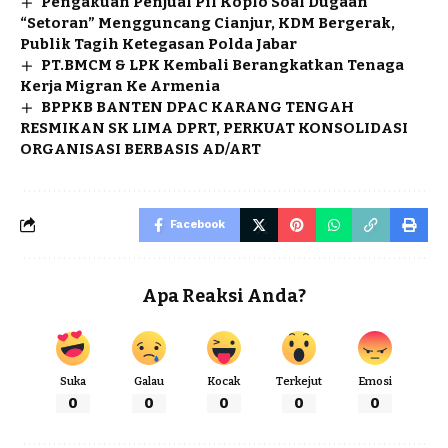
Pengakuan Penjual Pil Koplo Soal Dugaan
“Setoran” Mengguncang Cianjur, KDM Bergerak,
Publik Tagih Ketegasan Polda Jabar
PT.BMCM & LPK Kembali Berangkatkan Tenaga
Kerja Migran Ke Armenia
BPPKB BANTEN DPAC KARANG TENGAH
RESMIKAN SK LIMA DPRT, PERKUAT KONSOLIDASI
ORGANISASI BERBASIS AD/ART
Facebook
Apa Reaksi Anda?
Suka
Galau
Kocak
Terkejut
Emosi
0
0
0
0
0