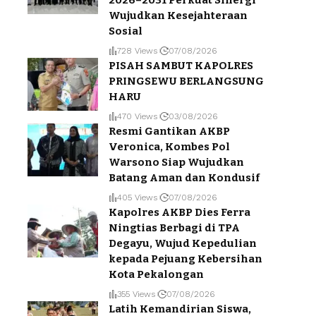
2026–2031 Perkuat Sinergi
Wujudkan Kesejahteraan
Sosial
728 Views
07/08/2026
PISAH SAMBUT KAPOLRES
PRINGSEWU BERLANGSUNG
HARU
470 Views
03/08/2026
Resmi Gantikan AKBP
Veronica, Kombes Pol
Warsono Siap Wujudkan
Batang Aman dan Kondusif
405 Views
07/08/2026
Kapolres AKBP Dies Ferra
Ningtias Berbagi di TPA
Degayu, Wujud Kepedulian
kepada Pejuang Kebersihan
Kota Pekalongan
355 Views
07/08/2026
Latih Kemandirian Siswa,