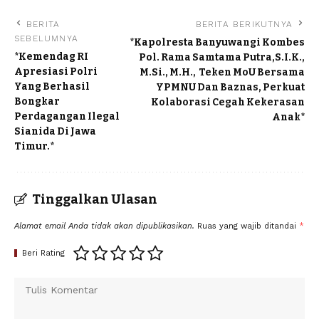
BERITA
BERITA BERIKUTNYA
SEBELUMNYA
*Kapolresta Banyuwangi Kombes
*Kemendag RI
Pol. Rama Samtama Putra,S.I.K.,
Apresiasi Polri
M.Si., M.H., Teken MoU Bersama
Yang Berhasil
YPMNU Dan Baznas, Perkuat
Bongkar
Kolaborasi Cegah Kekerasan
Perdagangan Ilegal
Anak*
Sianida Di Jawa
Timur.*
Tinggalkan Ulasan
Alamat email Anda tidak akan dipublikasikan.
Ruas yang wajib ditandai
*
Beri Rating