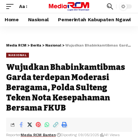
Aa
Home
Nasional
Pemerintah Kabupaten Ngawi
Media RCM
>
Berita
>
Nasional
>
Wujudkan Bhabinkamtibmas Garda terdepan Moderasi Beragama, Polda Sulteng Teken Nota Kesepahaman Bersama FKUB
NASIONAL
Wujudkan Bhabinkamtibmas
Garda terdepan Moderasi
Beragama, Polda Sulteng
Teken Nota Kesepahaman
Bersama FKUB
Reporter
Media RCM Banten
Diposting 09/05/2025
141 Views