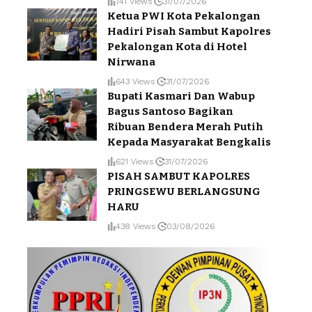
741 Views
31/07/2026
Ketua PWI Kota Pekalongan
Hadiri Pisah Sambut Kapolres
Pekalongan Kota di Hotel
Nirwana
643 Views
31/07/2026
Bupati Kasmari Dan Wabup
Bagus Santoso Bagikan
Ribuan Bendera Merah Putih
Kepada Masyarakat Bengkalis
621 Views
31/07/2026
PISAH SAMBUT KAPOLRES
PRINGSEWU BERLANGSUNG
HARU
438 Views
03/08/2026