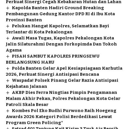
Perkuat Sinergi Cegah Kebakaran Hutan dan Lahan
Kapolda Banten Hadiri Ground Breaking
Pembangunan Gedung Kantor DPD RI di Ibu Kota
Provinsi Banten
Pelukan Hangat Kapolres, Selamatkan Bayi
Terlantar di Kota Pekalongan
Awali Masa Tugas, Kapolres Pekalongan Kota
Jalin Silaturahmi Dengan Forkopimda Dan Tokoh
Agama
PISAH SAMBUT KAPOLRES PRINGSEWU
BERLANGSUNG HARU
Polda Banten Gelar Apel Kesiapsiagaan Karhutla
2026, Perkuat Sinergi Antisipasi Bencana
Waspada! Polsek Pinang Gelar Razia Antisipasi
Kejahatan Jalanan
AKBP Dies Ferra Ningtias Pimpin Pengamanan
Malam Akhir Pekan, Polres Pekalongan Kota Gelar
Patroli Skala Besar
Kombes Pol Eko Budhi Purwono Raih Hoegeng
Awards 2026 Kategori Polisi Berdedikasi Lewat
Program Green Policing*
Satrad 401 Tanjung Kait Kirim 3 Truk Air Bersih