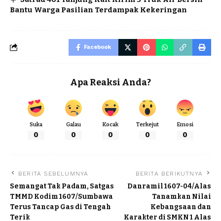
Bantu Warga Pasilian Terdampak Kekeringan
Facebook
Apa Reaksi Anda?
Suka
Galau
Kocak
Terkejut
Emosi
0
0
0
0
0
BERITA SEBELUMNYA
BERITA BERIKUTNYA
Semangat Tak Padam, Satgas
Danramil 1607-04/Alas
TMMD Kodim 1607/Sumbawa
Tanamkan Nilai
Terus Tancap Gas di Tengah
Kebangsaan dan
Terik ‎
Karakter di SMKN 1 Alas