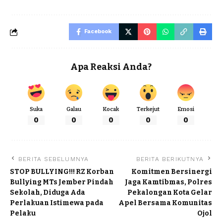
Facebook
Apa Reaksi Anda?
Suka
Galau
Kocak
Terkejut
Emosi
0
0
0
0
0
BERITA SEBELUMNYA
BERITA BERIKUTNYA
STOP BULLYING!!! RZ Korban
Komitmen Bersinergi
Bullying MTs Jember Pindah
Jaga Kamtibmas, Polres
Sekolah, Diduga Ada
Pekalongan Kota Gelar
Perlakuan Istimewa pada
Apel Bersama Komunitas
Pelaku
Ojol