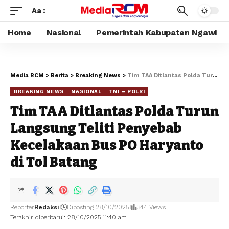
Aa
Home
Nasional
Pemerintah Kabupaten Ngawi
Media RCM
>
Berita
>
Breaking News
>
Tim TAA Ditlantas Polda Turun Langsung Teliti Penyebab Kecelakaan Bus PO Haryanto di Tol Batang
BREAKING NEWS
NASIONAL
TNI – POLRI
Tim TAA Ditlantas Polda Turun
Langsung Teliti Penyebab
Kecelakaan Bus PO Haryanto
di Tol Batang
Reporter
Redaksi
Diposting 28/10/2025
344 Views
Terakhir diperbarui: 28/10/2025 11:40 am