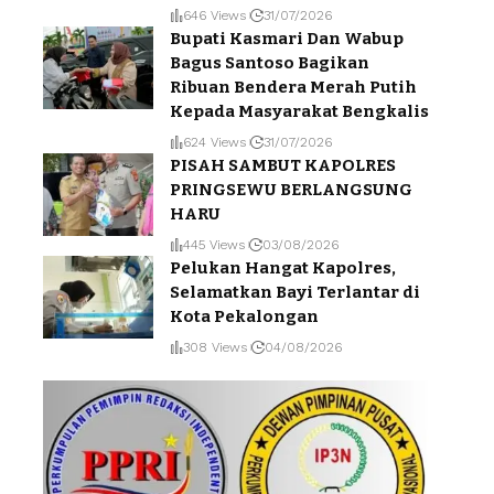
646 Views
31/07/2026
Bupati Kasmari Dan Wabup
Bagus Santoso Bagikan
Ribuan Bendera Merah Putih
Kepada Masyarakat Bengkalis
624 Views
31/07/2026
PISAH SAMBUT KAPOLRES
PRINGSEWU BERLANGSUNG
HARU
445 Views
03/08/2026
Pelukan Hangat Kapolres,
Selamatkan Bayi Terlantar di
Kota Pekalongan
308 Views
04/08/2026