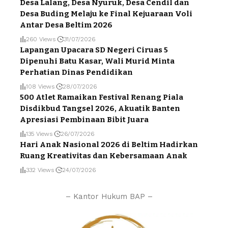
Desa Lalang, Desa Nyuruk, Desa Cendil dan
Desa Buding Melaju ke Final Kejuaraan Voli
Antar Desa Beltim 2026
260 Views
31/07/2026
Lapangan Upacara SD Negeri Ciruas 5
Dipenuhi Batu Kasar, Wali Murid Minta
Perhatian Dinas Pendidikan
108 Views
28/07/2026
500 Atlet Ramaikan Festival Renang Piala
Disdikbud Tangsel 2026, Akuatik Banten
Apresiasi Pembinaan Bibit Juara
135 Views
26/07/2026
Hari Anak Nasional 2026 di Beltim Hadirkan
Ruang Kreativitas dan Kebersamaan Anak
332 Views
24/07/2026
– Kantor Hukum BAP –