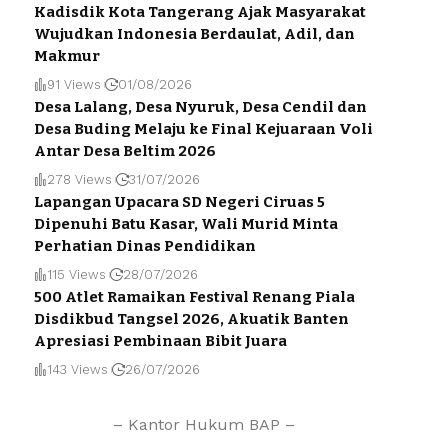
Kadisdik Kota Tangerang Ajak Masyarakat
Wujudkan Indonesia Berdaulat, Adil, dan
Makmur
91 Views
01/08/2026
Desa Lalang, Desa Nyuruk, Desa Cendil dan
Desa Buding Melaju ke Final Kejuaraan Voli
Antar Desa Beltim 2026
278 Views
31/07/2026
Lapangan Upacara SD Negeri Ciruas 5
Dipenuhi Batu Kasar, Wali Murid Minta
Perhatian Dinas Pendidikan
115 Views
28/07/2026
500 Atlet Ramaikan Festival Renang Piala
Disdikbud Tangsel 2026, Akuatik Banten
Apresiasi Pembinaan Bibit Juara
143 Views
26/07/2026
– Kantor Hukum BAP –