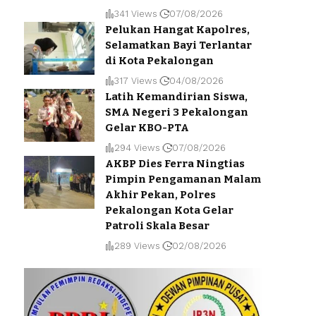
341 Views
07/08/2026
Pelukan Hangat Kapolres,
Selamatkan Bayi Terlantar
di Kota Pekalongan
317 Views
04/08/2026
Latih Kemandirian Siswa,
SMA Negeri 3 Pekalongan
Gelar KBO-PTA
294 Views
07/08/2026
AKBP Dies Ferra Ningtias
Pimpin Pengamanan Malam
Akhir Pekan, Polres
Pekalongan Kota Gelar
Patroli Skala Besar
289 Views
02/08/2026