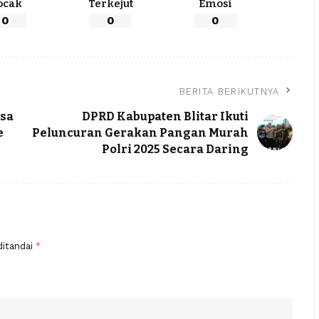
ocak
Terkejut
Emosi
0
0
0
BERITA BERIKUTNYA
esa
DPRD Kabupaten Blitar Ikuti
e
Peluncuran Gerakan Pangan Murah
Polri 2025 Secara Daring
ditandai
*