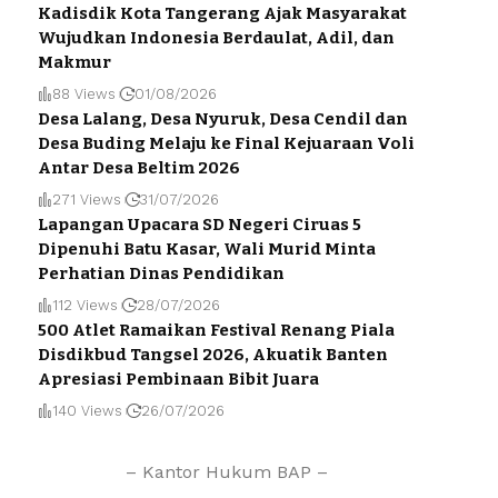
Kadisdik Kota Tangerang Ajak Masyarakat
Wujudkan Indonesia Berdaulat, Adil, dan
Makmur
88 Views
01/08/2026
Desa Lalang, Desa Nyuruk, Desa Cendil dan
Desa Buding Melaju ke Final Kejuaraan Voli
Antar Desa Beltim 2026
271 Views
31/07/2026
Lapangan Upacara SD Negeri Ciruas 5
Dipenuhi Batu Kasar, Wali Murid Minta
Perhatian Dinas Pendidikan
112 Views
28/07/2026
500 Atlet Ramaikan Festival Renang Piala
Disdikbud Tangsel 2026, Akuatik Banten
Apresiasi Pembinaan Bibit Juara
140 Views
26/07/2026
– Kantor Hukum BAP –