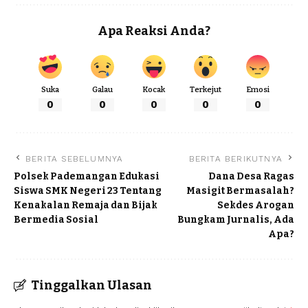
Apa Reaksi Anda?
Suka
Galau
Kocak
Terkejut
Emosi
0
0
0
0
0
BERITA SEBELUMNYA
BERITA BERIKUTNYA
Polsek Pademangan Edukasi
Dana Desa Ragas
Siswa SMK Negeri 23 Tentang
Masigit Bermasalah?
Kenakalan Remaja dan Bijak
Sekdes Arogan
Bermedia Sosial
Bungkam Jurnalis, Ada
Apa?
Tinggalkan Ulasan