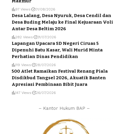
Makmur
97 Views
01/08/2026
Desa Lalang, Desa Nyuruk, Desa Cendil dan
Desa Buding Melaju ke Final Kejuaraan Voli
Antar Desa Beltim 2026
282 Views
31/07/2026
Lapangan Upacara SD Negeri Ciruas 5
Dipenuhi Batu Kasar, Wali Murid Minta
Perhatian Dinas Pendidikan
119 Views
28/07/2026
500 Atlet Ramaikan Festival Renang Piala
Disdikbud Tangsel 2026, Akuatik Banten
Apresiasi Pembinaan Bibit Juara
147 Views
26/07/2026
– Kantor Hukum BAP –