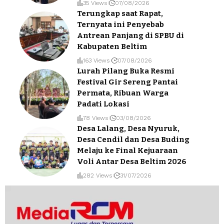
35 Views
07/08/2026
Terungkap saat Rapat,
Ternyata ini Penyebab
Antrean Panjang di SPBU di
Kabupaten Beltim
163 Views
07/08/2026
Lurah Pilang Buka Resmi
Festival Gir Sereng Pantai
Permata, Ribuan Warga
Padati Lokasi
78 Views
03/08/2026
Desa Lalang, Desa Nyuruk,
Desa Cendil dan Desa Buding
Melaju ke Final Kejuaraan
Voli Antar Desa Beltim 2026
282 Views
31/07/2026