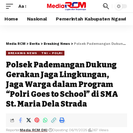
Aa
Home
Nasional
Pemerintah Kabupaten Ngawi
Media RCM
>
Berita
>
Breaking News
>
Polsek Pademangan Dukung Gerakan Jaga Lingkungan, Jaga Warga dalam Program “Polri Goes to School” di SMA St. Maria Dela Strada
BREAKING NEWS
TNI – POLRI
Polsek Pademangan Dukung
Gerakan Jaga Lingkungan,
Jaga Warga dalam Program
“Polri Goes to School” di SMA
St. Maria Dela Strada
Reporter
Media RCM DKI
Diposting 06/11/2025
267 Views