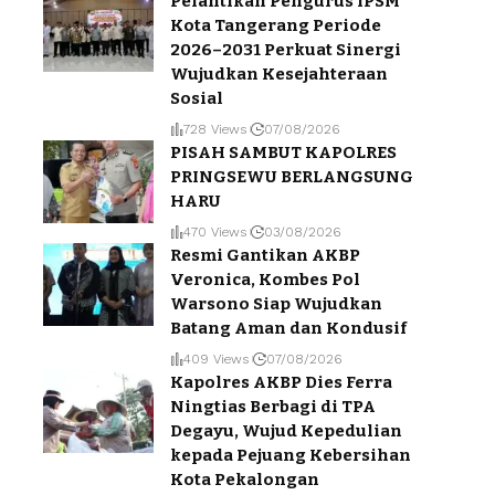
Pelantikan Pengurus IPSM
Kota Tangerang Periode
2026–2031 Perkuat Sinergi
Wujudkan Kesejahteraan
Sosial
728 Views
07/08/2026
PISAH SAMBUT KAPOLRES
PRINGSEWU BERLANGSUNG
HARU
470 Views
03/08/2026
Resmi Gantikan AKBP
Veronica, Kombes Pol
Warsono Siap Wujudkan
Batang Aman dan Kondusif
409 Views
07/08/2026
Kapolres AKBP Dies Ferra
Ningtias Berbagi di TPA
Degayu, Wujud Kepedulian
kepada Pejuang Kebersihan
Kota Pekalongan