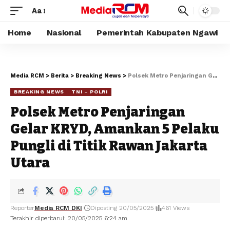
Aa
Home
Nasional
Pemerintah Kabupaten Ngawi
Media RCM
>
Berita
>
Breaking News
>
Polsek Metro Penjaringan Gelar KRYD, Amankan 5 Pelaku Pungli di Titik Rawan Jakarta Utara
BREAKING NEWS
TNI – POLRI
Polsek Metro Penjaringan
Gelar KRYD, Amankan 5 Pelaku
Pungli di Titik Rawan Jakarta
Utara
Reporter
Media RCM DKI
Diposting 20/05/2025
461 Views
Terakhir diperbarui: 20/05/2025 6:24 am