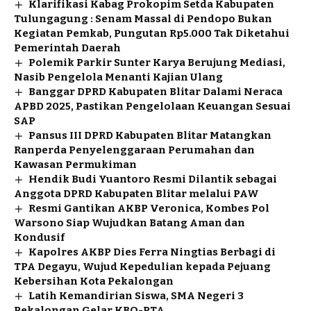
Klarifikasi Kabag Prokopim Setda Kabupaten
Tulungagung : Senam Massal di Pendopo Bukan
Kegiatan Pemkab, Pungutan Rp5.000 Tak Diketahui
Pemerintah Daerah
Polemik Parkir Sunter Karya Berujung Mediasi,
Nasib Pengelola Menanti Kajian Ulang
Banggar DPRD Kabupaten Blitar Dalami Neraca
APBD 2025, Pastikan Pengelolaan Keuangan Sesuai
SAP
Pansus III DPRD Kabupaten Blitar Matangkan
Ranperda Penyelenggaraan Perumahan dan
Kawasan Permukiman
Hendik Budi Yuantoro Resmi Dilantik sebagai
Anggota DPRD Kabupaten Blitar melalui PAW
Resmi Gantikan AKBP Veronica, Kombes Pol
Warsono Siap Wujudkan Batang Aman dan
Kondusif
Kapolres AKBP Dies Ferra Ningtias Berbagi di
TPA Degayu, Wujud Kepedulian kepada Pejuang
Kebersihan Kota Pekalongan
Latih Kemandirian Siswa, SMA Negeri 3
Pekalongan Gelar KBO-PTA