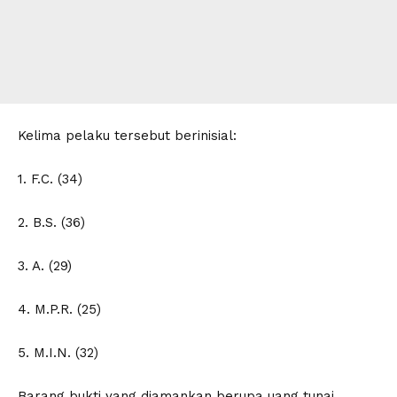
Kelima pelaku tersebut berinisial:
1. F.C. (34)
2. B.S. (36)
3. A. (29)
4. M.P.R. (25)
5. M.I.N. (32)
Barang bukti yang diamankan berupa uang tunai