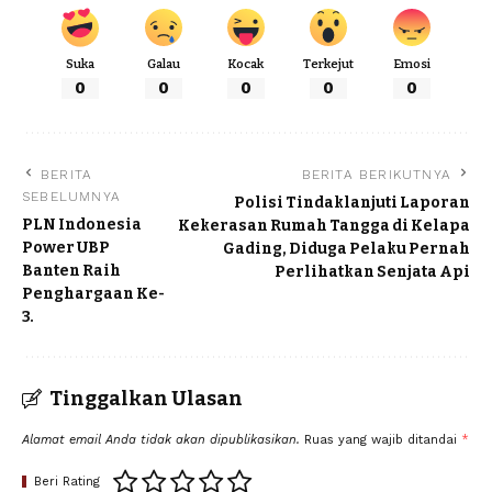
Suka
Galau
Kocak
Terkejut
Emosi
0
0
0
0
0
BERITA
BERITA BERIKUTNYA
SEBELUMNYA
Polisi Tindaklanjuti Laporan
PLN Indonesia
Kekerasan Rumah Tangga di Kelapa
Power UBP
Gading, Diduga Pelaku Pernah
Banten Raih
Perlihatkan Senjata Api
Penghargaan Ke-
3.
Tinggalkan Ulasan
Alamat email Anda tidak akan dipublikasikan.
Ruas yang wajib ditandai
*
Beri Rating