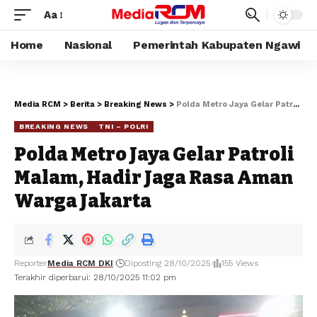
Aa
Home
Nasional
Pemerintah Kabupaten Ngawi
Media RCM
>
Berita
>
Breaking News
>
Polda Metro Jaya Gelar Patroli Malam, Hadir Jaga Rasa Aman Warga Jakarta
BREAKING NEWS
TNI – POLRI
Polda Metro Jaya Gelar Patroli
Malam, Hadir Jaga Rasa Aman
Warga Jakarta
Reporter
Media RCM DKI
Diposting 28/10/2025
155 Views
Terakhir diperbarui: 28/10/2025 11:02 pm