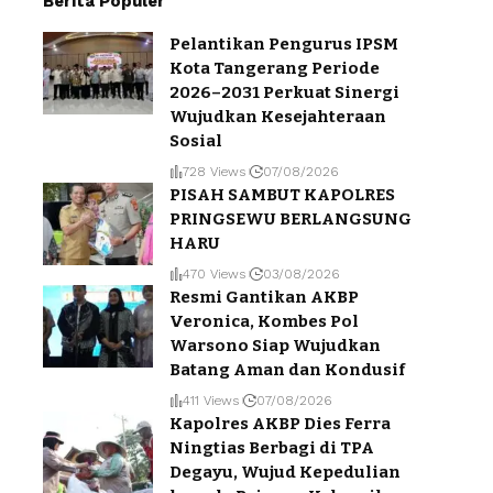
Berita Populer
Pelantikan Pengurus IPSM
Kota Tangerang Periode
2026–2031 Perkuat Sinergi
Wujudkan Kesejahteraan
Sosial
728 Views
07/08/2026
PISAH SAMBUT KAPOLRES
PRINGSEWU BERLANGSUNG
HARU
470 Views
03/08/2026
Resmi Gantikan AKBP
Veronica, Kombes Pol
Warsono Siap Wujudkan
Batang Aman dan Kondusif
411 Views
07/08/2026
Kapolres AKBP Dies Ferra
Ningtias Berbagi di TPA
Degayu, Wujud Kepedulian