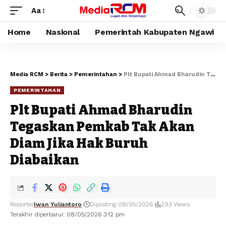
Aa
Home
Nasional
Pemerintah Kabupaten Ngawi
Media RCM
>
Berita
>
Pemerintahan
>
Plt Bupati Ahmad Bharudin Tegaskan Pemkab Tak Akan Diam Jika Hak Buruh Diabaikan
PEMERINTAHAN
Plt Bupati Ahmad Bharudin
Tegaskan Pemkab Tak Akan
Diam Jika Hak Buruh
Diabaikan
Reporter
Iwan Yuliantoro
Diposting 08/05/2026
293 Views
Terakhir diperbarui: 08/05/2026 3:12 pm