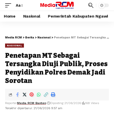
Aa
Home
Nasional
Pemerintah Kabupaten Ngawi
Media RCM
>
Berita
>
Nasional
>
Penetapan MT Sebagai Tersangka Diuji Publik, Proses Penyidikan Polres Demak Jadi Sorotan
NASIONAL
Penetapan MT Sebagai
Tersangka Diuji Publik, Proses
Penyidikan Polres Demak Jadi
Sorotan
Reporter
Media RCM Banten
Diposting 21/06/2026
168 Views
Terakhir diperbarui: 21/06/2026 9:57 am