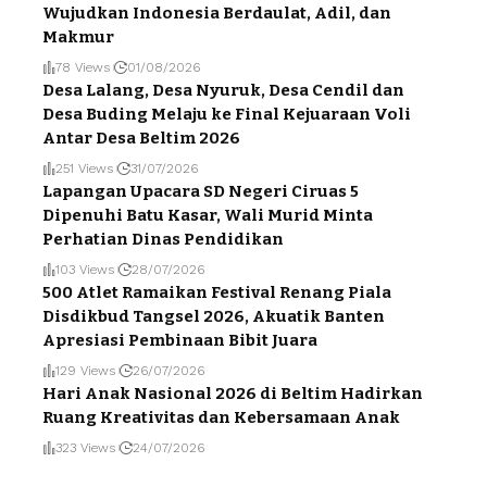
Wujudkan Indonesia Berdaulat, Adil, dan
Makmur
78 Views
01/08/2026
Desa Lalang, Desa Nyuruk, Desa Cendil dan
Desa Buding Melaju ke Final Kejuaraan Voli
Antar Desa Beltim 2026
251 Views
31/07/2026
Lapangan Upacara SD Negeri Ciruas 5
Dipenuhi Batu Kasar, Wali Murid Minta
Perhatian Dinas Pendidikan
103 Views
28/07/2026
500 Atlet Ramaikan Festival Renang Piala
Disdikbud Tangsel 2026, Akuatik Banten
Apresiasi Pembinaan Bibit Juara
129 Views
26/07/2026
Hari Anak Nasional 2026 di Beltim Hadirkan
Ruang Kreativitas dan Kebersamaan Anak
323 Views
24/07/2026