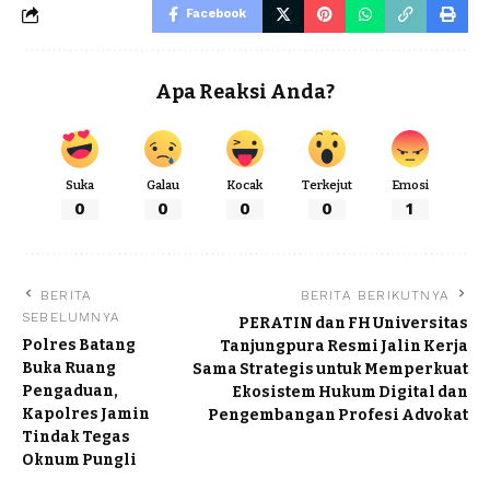
Facebook
Apa Reaksi Anda?
Suka
Galau
Kocak
Terkejut
Emosi
0
0
0
0
1
BERITA
BERITA BERIKUTNYA
SEBELUMNYA
PERATIN dan FH Universitas
Polres Batang
Tanjungpura Resmi Jalin Kerja
Buka Ruang
Sama Strategis untuk Memperkuat
Pengaduan,
Ekosistem Hukum Digital dan
Kapolres Jamin
Pengembangan Profesi Advokat
Tindak Tegas
Oknum Pungli