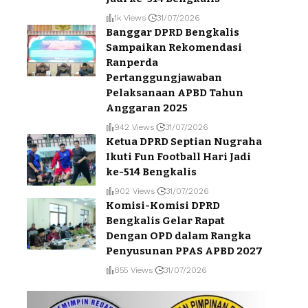
1k Views
31/07/2026
Banggar DPRD Bengkalis
Sampaikan Rekomendasi
Ranperda
Pertanggungjawaban
Pelaksanaan APBD Tahun
Anggaran 2025
942 Views
31/07/2026
Ketua DPRD Septian Nugraha
Ikuti Fun Football Hari Jadi
ke-514 Bengkalis
902 Views
31/07/2026
Komisi-Komisi DPRD
Bengkalis Gelar Rapat
Dengan OPD dalam Rangka
Penyusunan PPAS APBD 2027
855 Views
31/07/2026