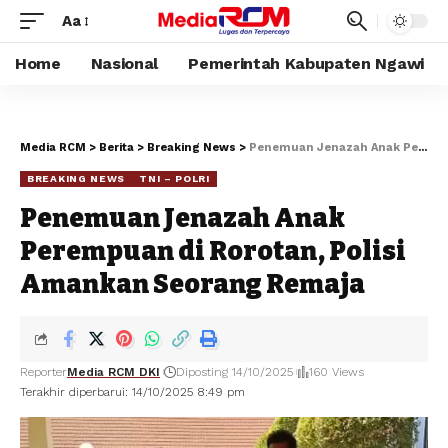
Aa
Home
Nasional
Pemerintah Kabupaten Ngawi
Media RCM
>
Berita
>
Breaking News
>
‎Penemuan Jenazah Anak Perempuan di Rorotan, Polisi Amankan Seorang Remaja ‎
BREAKING NEWS
TNI – POLRI
‎Penemuan Jenazah Anak
Perempuan di Rorotan, Polisi
Amankan Seorang Remaja ‎
Reporter
Media RCM DKI
Diposting 14/10/2025
160 Views
Terakhir diperbarui: 14/10/2025 8:49 pm