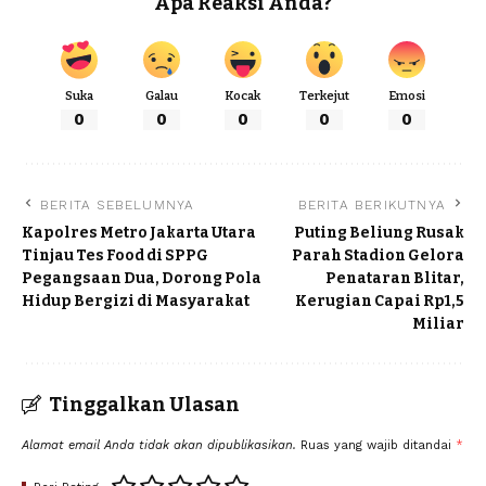
Apa Reaksi Anda?
Suka
Galau
Kocak
Terkejut
Emosi
0
0
0
0
0
BERITA SEBELUMNYA
BERITA BERIKUTNYA
Kapolres Metro Jakarta Utara
Puting Beliung Rusak
Tinjau Tes Food di SPPG
Parah Stadion Gelora
Pegangsaan Dua, Dorong Pola
Penataran Blitar,
Hidup Bergizi di Masyarakat
Kerugian Capai Rp1,5
Miliar
Tinggalkan Ulasan
Alamat email Anda tidak akan dipublikasikan.
Ruas yang wajib ditandai
*