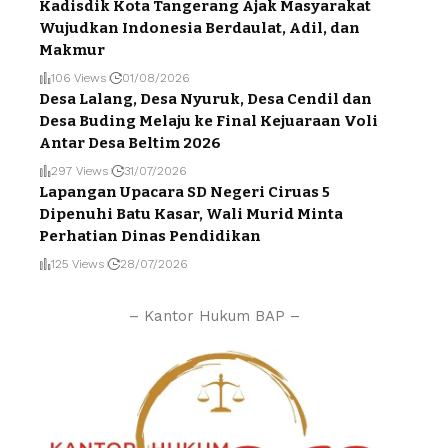
Kadisdik Kota Tangerang Ajak Masyarakat
Wujudkan Indonesia Berdaulat, Adil, dan
Makmur
106 Views
01/08/2026
Desa Lalang, Desa Nyuruk, Desa Cendil dan
Desa Buding Melaju ke Final Kejuaraan Voli
Antar Desa Beltim 2026
297 Views
31/07/2026
Lapangan Upacara SD Negeri Ciruas 5
Dipenuhi Batu Kasar, Wali Murid Minta
Perhatian Dinas Pendidikan
125 Views
28/07/2026
– Kantor Hukum BAP –