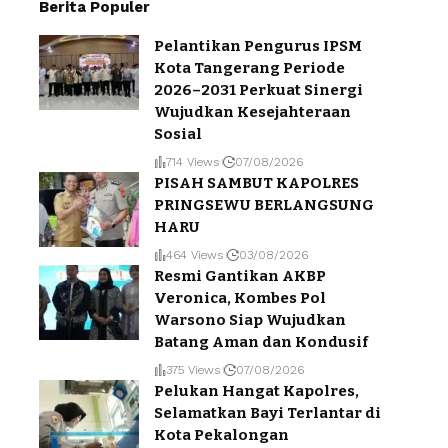
Berita Populer
Pelantikan Pengurus IPSM
Kota Tangerang Periode
2026–2031 Perkuat Sinergi
Wujudkan Kesejahteraan
Sosial
714 Views
07/08/2026
PISAH SAMBUT KAPOLRES
PRINGSEWU BERLANGSUNG
HARU
464 Views
03/08/2026
Resmi Gantikan AKBP
Veronica, Kombes Pol
Warsono Siap Wujudkan
Batang Aman dan Kondusif
375 Views
07/08/2026
Pelukan Hangat Kapolres,
Selamatkan Bayi Terlantar di
Kota Pekalongan