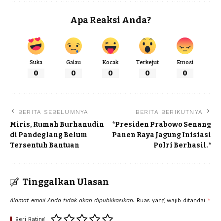
Apa Reaksi Anda?
Suka
Galau
Kocak
Terkejut
Emosi
0
0
0
0
0
BERITA SEBELUMNYA
BERITA BERIKUTNYA
Miris, Rumah Burhanudin
*Presiden Prabowo Senang
di Pandeglang Belum
Panen Raya Jagung Inisiasi
Tersentuh Bantuan
Polri Berhasil.*
Tinggalkan Ulasan
Alamat email Anda tidak akan dipublikasikan.
Ruas yang wajib ditandai
*
Beri Rating