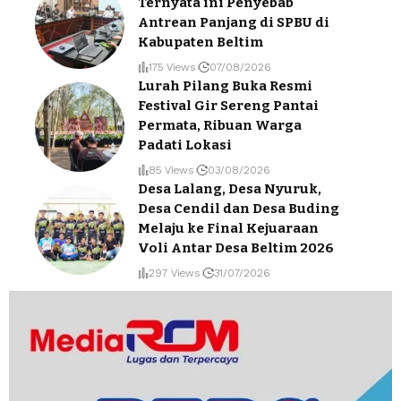
Ternyata ini Penyebab
Antrean Panjang di SPBU di
Kabupaten Beltim
175 Views
07/08/2026
Lurah Pilang Buka Resmi
Festival Gir Sereng Pantai
Permata, Ribuan Warga
Padati Lokasi
85 Views
03/08/2026
Desa Lalang, Desa Nyuruk,
Desa Cendil dan Desa Buding
Melaju ke Final Kejuaraan
Voli Antar Desa Beltim 2026
297 Views
31/07/2026