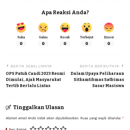
Apa Reaksi Anda?
Suka
Galau
Kocak
Terkejut
Emosi
0
0
0
0
0
BERITA SEBELUMNYA
BERITA BERIKUTNYA
OPS Patuh Candi 2023 Resmi
Dalam Upaya Peliharaan
Dimulai, Ajak Masyarakat
Sitkamtibmas Satbimas
Tertib Berlalu Lintas
Sasar Masiswa
Tinggalkan Ulasan
Alamat email Anda tidak akan dipublikasikan.
Ruas yang wajib ditandai
*
Beri Rating