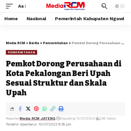
Aa
Home
Nasional
Pemerintah Kabupaten Ngawi
Media RCM
>
Berita
>
Pemerintahan
>
Pemkot Dorong Perusahaan di Kota Pekalongan Beri Upah Sesuai Struktur dan Skala Upah
PEMERINTAHAN
Pemkot Dorong Perusahaan di
Kota Pekalongan Beri Upah
Sesuai Struktur dan Skala
Upah
Reporter
Media RCM JATENG
Diposting 10/07/2023
236 Views
Terakhir diperbarui: 10/07/2023 8:35 pm