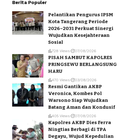
Berita Populer
Pelantikan Pengurus IPSM
Kota Tangerang Periode
2026–2031 Perkuat Sinergi
Wujudkan Kesejahteraan
Sosial
728 Views
07/08/2026
PISAH SAMBUT KAPOLRES
PRINGSEWU BERLANGSUNG
HARU
470 Views
03/08/2026
Resmi Gantikan AKBP
Veronica, Kombes Pol
Warsono Siap Wujudkan
Batang Aman dan Kondusif
405 Views
07/08/2026
Kapolres AKBP Dies Ferra
Ningtias Berbagi di TPA
Degayu, Wujud Kepedulian