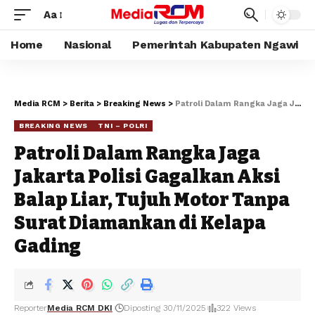
Aa
Home
Nasional
Pemerintah Kabupaten Ngawi
Media RCM
>
Berita
>
Breaking News
>
Patroli Dalam Rangka Jaga Jakarta Polisi Gagalkan Aksi Balap Liar, Tujuh Motor Tanpa Surat Diamankan di Kelapa Gading
BREAKING NEWS
TNI – POLRI
Patroli Dalam Rangka Jaga
Jakarta Polisi Gagalkan Aksi
Balap Liar, Tujuh Motor Tanpa
Surat Diamankan di Kelapa
Gading
Reporter
Media RCM DKI
Diposting 30/11/2025
322 Views