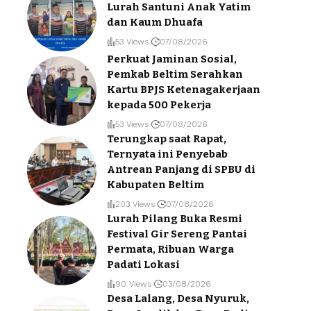
Lurah Santuni Anak Yatim
dan Kaum Dhuafa
53 Views
07/08/2026
Perkuat Jaminan Sosial,
Pemkab Beltim Serahkan
Kartu BPJS Ketenagakerjaan
kepada 500 Pekerja
53 Views
07/08/2026
Terungkap saat Rapat,
Ternyata ini Penyebab
Antrean Panjang di SPBU di
Kabupaten Beltim
203 Views
07/08/2026
Lurah Pilang Buka Resmi
Festival Gir Sereng Pantai
Permata, Ribuan Warga
Padati Lokasi
90 Views
03/08/2026
Desa Lalang, Desa Nyuruk,