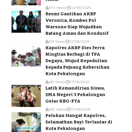
470 Views
03/08/2026
Resmi Gantikan AKBP
Veronica, Kombes Pol
Warsono Siap Wujudkan
Batang Aman dan Kondusif
415 Views
07/08/2026
Kapolres AKBP Dies Ferra
Ningtias Berbagi di TPA
Degayu, Wujud Kepedulian
kepada Pejuang Kebersihan
Kota Pekalongan
361 Views
07/08/2026
Latih Kemandirian Siswa,
SMA Negeri 3 Pekalongan
Gelar KBO-PTA
350 Views
07/08/2026
Pelukan Hangat Kapolres,
Selamatkan Bayi Terlantar di
Kota Pekalongan