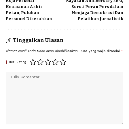
Koja Perketat
Rayakan Anniversary ke-3,
Keamanan Akhir
Soroti Peran Pers dalam
Pekan, Puluhan
Menjaga Demokrasi Dan
Personel Dikerahkan
Pelatihan Jurnalistik
Tinggalkan Ulasan
Alamat email Anda tidak akan dipublikasikan.
Ruas yang wajib ditandai
*
Beri Rating