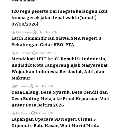
120 regu peserta Dari segala kalangan ikut
lomba gerak jalan tepat waktu Jumat (
07/08/2026)
308 Views
08/08/2026
Latih Kemandirian Siswa, SMA Negeri 3
Pekalongan Gelar KBO-PTA
350 Views
07/08/2026
Mendekati HUT ke-81 Republik Indonesia,
Kadisdik Kota Tangerang Ajak Masyarakat
Wujudkan Indonesia Berdaulat, Adil, dan
Makmur
111 Views
01/08/2026
Desa Lalang, Desa Nyuruk, Desa Cendil dan
Desa Buding Melaju ke Final Kejuaraan Voli
Antar Desa Beltim 2026
314 Views
31/07/2026
Lapangan Upacara SD Negeri Ciruas 5
Dipenuhi Batu Kasar, Wali Murid Minta