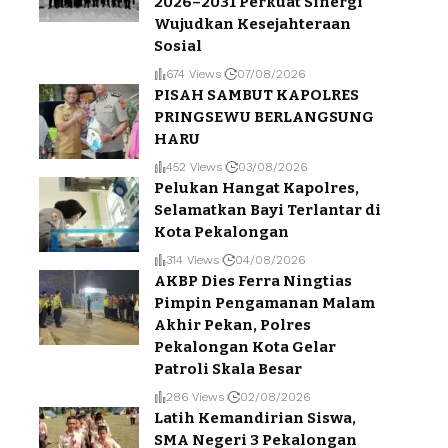
2026–2031 Perkuat Sinergi
Wujudkan Kesejahteraan
Sosial
674 Views
07/08/2026
PISAH SAMBUT KAPOLRES
PRINGSEWU BERLANGSUNG
HARU
452 Views
03/08/2026
Pelukan Hangat Kapolres,
Selamatkan Bayi Terlantar di
Kota Pekalongan
314 Views
04/08/2026
AKBP Dies Ferra Ningtias
Pimpin Pengamanan Malam
Akhir Pekan, Polres
Pekalongan Kota Gelar
Patroli Skala Besar
286 Views
02/08/2026
Latih Kemandirian Siswa,
SMA Negeri 3 Pekalongan