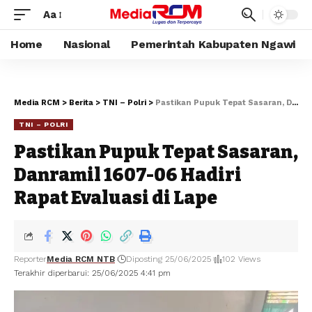
Aa
Home
Nasional
Pemerintah Kabupaten Ngawi
Media RCM
>
Berita
>
TNI – Polri
>
Pastikan Pupuk Tepat Sasaran, Danramil 1607-06 Hadiri Rapat Evaluasi di Lape
TNI – POLRI
Pastikan Pupuk Tepat Sasaran,
Danramil 1607-06 Hadiri
Rapat Evaluasi di Lape
Reporter
Media RCM NTB
Diposting 25/06/2025
102 Views
Terakhir diperbarui: 25/06/2025 4:41 pm