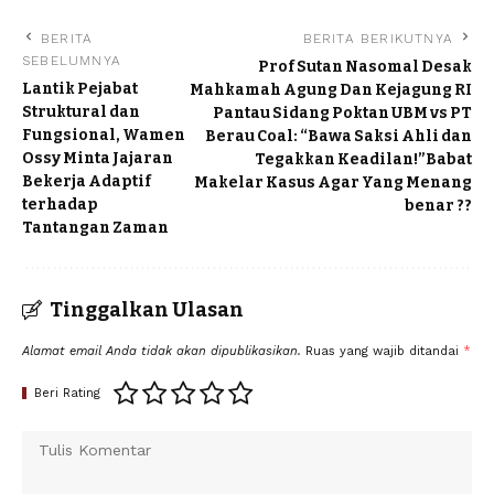
BERITA
BERITA BERIKUTNYA
SEBELUMNYA
Prof Sutan Nasomal Desak
Lantik Pejabat
Mahkamah Agung Dan Kejagung RI
Struktural dan
Pantau Sidang Poktan UBM vs PT
Fungsional, Wamen
Berau Coal: “Bawa Saksi Ahli dan
Ossy Minta Jajaran
Tegakkan Keadilan!”Babat
Bekerja Adaptif
Makelar Kasus Agar Yang Menang
terhadap
benar ??
Tantangan Zaman
Tinggalkan Ulasan
Alamat email Anda tidak akan dipublikasikan.
Ruas yang wajib ditandai
*
Beri Rating