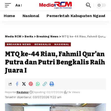
Aa
Home
Nasional
Pemerintah Kabupaten Ngawi
Media RCM
>
Berita
>
Breaking News
>
MTQ ke-44 Riau, Fahmil Qur’an Putra dan Putri Bengkalis Raih Juara I
BREAKING NEWS
BENGKALIS
NASIONAL
MTQ ke-44 Riau, Fahmil Qur’an
Putra dan Putri Bengkalis Raih
Juara I
Reporter
Redaksi
Diposting 02/07/2026
1.1k Views
Terakhir diperbarui: 03/07/2026 11:22 am