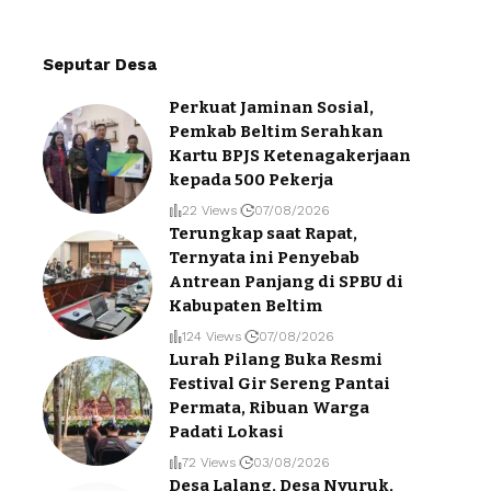
Seputar Desa
Perkuat Jaminan Sosial,
Pemkab Beltim Serahkan
Kartu BPJS Ketenagakerjaan
kepada 500 Pekerja
22 Views
07/08/2026
Terungkap saat Rapat,
Ternyata ini Penyebab
Antrean Panjang di SPBU di
Kabupaten Beltim
124 Views
07/08/2026
Lurah Pilang Buka Resmi
Festival Gir Sereng Pantai
Permata, Ribuan Warga
Padati Lokasi
72 Views
03/08/2026
Desa Lalang, Desa Nyuruk,