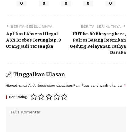
0
0
0
0
0
BERITA SEBELUMNYA
BERITA BERIKUTNYA
Aplikasi Absensi Ilegal
HUT ke-80 Bhayangkara,
ASN Brebes Terungkap, 9
Polres Batang Resmikan
Orang Jadi Tersangka
Gedung Pelayanan Tathya
Daraka
Tinggalkan Ulasan
Alamat email Anda tidak akan dipublikasikan.
Ruas yang wajib ditandai
*
Beri Rating