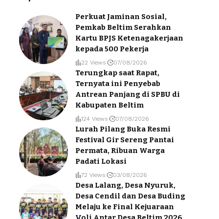
Perkuat Jaminan Sosial,
Pemkab Beltim Serahkan
Kartu BPJS Ketenagakerjaan
kepada 500 Pekerja
22 Views
07/08/2026
Terungkap saat Rapat,
Ternyata ini Penyebab
Antrean Panjang di SPBU di
Kabupaten Beltim
124 Views
07/08/2026
Lurah Pilang Buka Resmi
Festival Gir Sereng Pantai
Permata, Ribuan Warga
Padati Lokasi
72 Views
03/08/2026
Desa Lalang, Desa Nyuruk,
Desa Cendil dan Desa Buding
Melaju ke Final Kejuaraan
Voli Antar Desa Beltim 2026