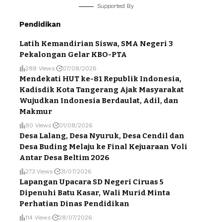
Supported By
Pendidikan
Latih Kemandirian Siswa, SMA Negeri 3
Pekalongan Gelar KBO-PTA
288 Views
07/08/2026
Mendekati HUT ke-81 Republik Indonesia,
Kadisdik Kota Tangerang Ajak Masyarakat
Wujudkan Indonesia Berdaulat, Adil, dan
Makmur
90 Views
01/08/2026
Desa Lalang, Desa Nyuruk, Desa Cendil dan
Desa Buding Melaju ke Final Kejuaraan Voli
Antar Desa Beltim 2026
273 Views
31/07/2026
Lapangan Upacara SD Negeri Ciruas 5
Dipenuhi Batu Kasar, Wali Murid Minta
Perhatian Dinas Pendidikan
114 Views
28/07/2026