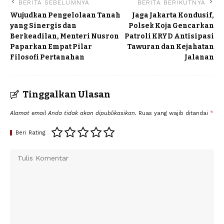
BERITA SEBELUMNYA
BERITA BERIKUTNYA
Wujudkan Pengelolaan Tanah
Jaga Jakarta Kondusif,
yang Sinergis dan
Polsek Koja Gencarkan
Berkeadilan, Menteri Nusron
Patroli KRYD Antisipasi
Paparkan Empat Pilar
Tawuran dan Kejahatan
Filosofi Pertanahan
Jalanan
Tinggalkan Ulasan
Alamat email Anda tidak akan dipublikasikan.
Ruas yang wajib ditandai
*
Beri Rating