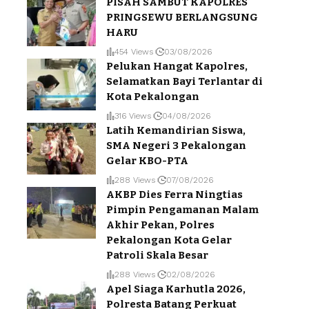
PISAH SAMBUT KAPOLRES
PRINGSEWU BERLANGSUNG
HARU
454 Views
03/08/2026
Pelukan Hangat Kapolres,
Selamatkan Bayi Terlantar di
Kota Pekalongan
316 Views
04/08/2026
Latih Kemandirian Siswa,
SMA Negeri 3 Pekalongan
Gelar KBO-PTA
288 Views
07/08/2026
AKBP Dies Ferra Ningtias
Pimpin Pengamanan Malam
Akhir Pekan, Polres
Pekalongan Kota Gelar
Patroli Skala Besar
288 Views
02/08/2026
Apel Siaga Karhutla 2026,
Polresta Batang Perkuat