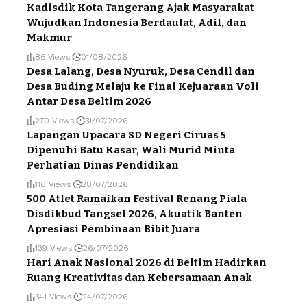
Kadisdik Kota Tangerang Ajak Masyarakat
Wujudkan Indonesia Berdaulat, Adil, dan
Makmur
86 Views
01/08/2026
Desa Lalang, Desa Nyuruk, Desa Cendil dan
Desa Buding Melaju ke Final Kejuaraan Voli
Antar Desa Beltim 2026
270 Views
31/07/2026
Lapangan Upacara SD Negeri Ciruas 5
Dipenuhi Batu Kasar, Wali Murid Minta
Perhatian Dinas Pendidikan
110 Views
28/07/2026
500 Atlet Ramaikan Festival Renang Piala
Disdikbud Tangsel 2026, Akuatik Banten
Apresiasi Pembinaan Bibit Juara
139 Views
26/07/2026
Hari Anak Nasional 2026 di Beltim Hadirkan
Ruang Kreativitas dan Kebersamaan Anak
341 Views
24/07/2026