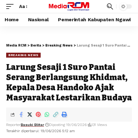
Aa
Home
Nasional
Pemerintah Kabupaten Ngawi
Media RCM
>
Berita
>
Breaking News
>
Larung Sesaji 1 Suro Pantai Serang Berlangsung Khidmat, Kepala Desa Handoko Ajak Masyarakat Lestarikan Budaya
BREAKING NEWS
Larung Sesaji 1 Suro Pantai
Serang Berlangsung Khidmat,
Kepala Desa Handoko Ajak
Masyarakat Lestarikan Budaya
Reporter
Basuki Blitar
Diposting 19/06/2026
131 Views
Terakhir diperbarui: 19/06/2026 5:12 am