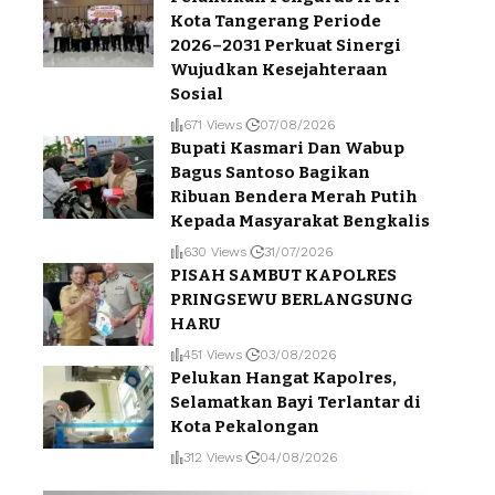
Kota Tangerang Periode
2026–2031 Perkuat Sinergi
Wujudkan Kesejahteraan
Sosial
671 Views
07/08/2026
Bupati Kasmari Dan Wabup
Bagus Santoso Bagikan
Ribuan Bendera Merah Putih
Kepada Masyarakat Bengkalis
630 Views
31/07/2026
PISAH SAMBUT KAPOLRES
PRINGSEWU BERLANGSUNG
HARU
451 Views
03/08/2026
Pelukan Hangat Kapolres,
Selamatkan Bayi Terlantar di
Kota Pekalongan
312 Views
04/08/2026