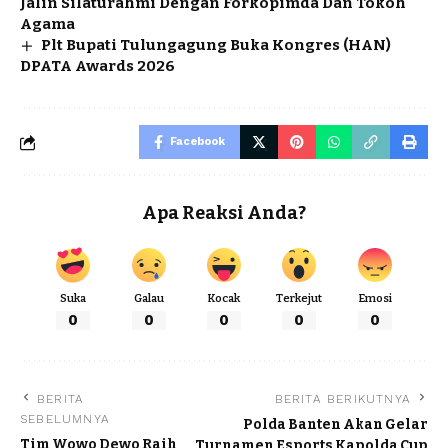
Jalin Silaturahmi Dengan Forkopimda Dan Tokoh
Agama
Plt Bupati Tulungagung Buka Kongres (HAN)
DPATA Awards 2026
Facebook
Apa Reaksi Anda?
Suka
Galau
Kocak
Terkejut
Emosi
0
0
0
0
0
BERITA
BERITA BERIKUTNYA
SEBELUMNYA
Polda Banten Akan Gelar
Tim Wowo Dewo Raih
Turnamen Esports Kapolda Cup