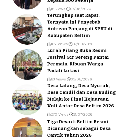
kepada 500 Pekerja
16 Views
07/08/2026
Terungkap saat Rapat,
Ternyata ini Penyebab
Antrean Panjang di SPBU di
Kabupaten Beltim
102 Views
07/08/2026
Lurah Pilang Buka Resmi
Festival Gir Sereng Pantai
Permata, Ribuan Warga
Padati Lokasi
63 Views
03/08/2026
Desa Lalang, Desa Nyuruk,
Desa Cendil dan Desa Buding
Melaju ke Final Kejuaraan
Voli Antar Desa Beltim 2026
270 Views
31/07/2026
Tiga Desa di Beltim Resmi
Dicanangkan sebagai Desa
Cantik Tahun 2026