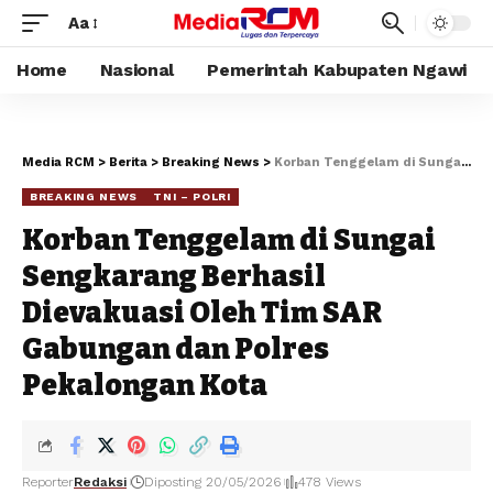
Aa
Home
Nasional
Pemerintah Kabupaten Ngawi
Media RCM
>
Berita
>
Breaking News
>
Korban Tenggelam di Sungai Sengkarang Berhasil Dievakuasi Oleh Tim SAR Gabungan dan Polres Pekalongan Kota
BREAKING NEWS
TNI – POLRI
Korban Tenggelam di Sungai
Sengkarang Berhasil
Dievakuasi Oleh Tim SAR
Gabungan dan Polres
Pekalongan Kota
Reporter
Redaksi
Diposting 20/05/2026
478 Views