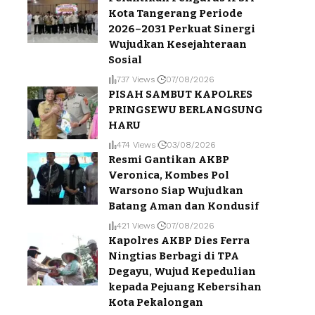
Kota Tangerang Periode
2026–2031 Perkuat Sinergi
Wujudkan Kesejahteraan
Sosial
737 Views
07/08/2026
PISAH SAMBUT KAPOLRES
PRINGSEWU BERLANGSUNG
HARU
474 Views
03/08/2026
Resmi Gantikan AKBP
Veronica, Kombes Pol
Warsono Siap Wujudkan
Batang Aman dan Kondusif
421 Views
07/08/2026
Kapolres AKBP Dies Ferra
Ningtias Berbagi di TPA
Degayu, Wujud Kepedulian
kepada Pejuang Kebersihan
Kota Pekalongan