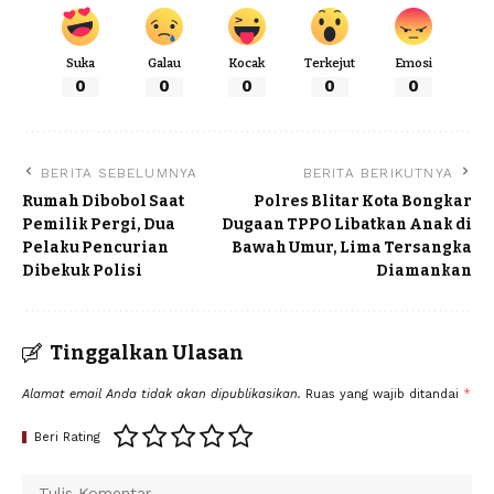
Suka
Galau
Kocak
Terkejut
Emosi
0
0
0
0
0
BERITA SEBELUMNYA
BERITA BERIKUTNYA
Rumah Dibobol Saat
Polres Blitar Kota Bongkar
Pemilik Pergi, Dua
Dugaan TPPO Libatkan Anak di
Pelaku Pencurian
Bawah Umur, Lima Tersangka
Dibekuk Polisi
Diamankan
Tinggalkan Ulasan
Alamat email Anda tidak akan dipublikasikan.
Ruas yang wajib ditandai
*
Beri Rating