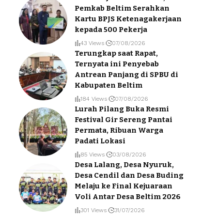
Pemkab Beltim Serahkan
Kartu BPJS Ketenagakerjaan
kepada 500 Pekerja
43 Views
07/08/2026
Terungkap saat Rapat,
Ternyata ini Penyebab
Antrean Panjang di SPBU di
Kabupaten Beltim
184 Views
07/08/2026
Lurah Pilang Buka Resmi
Festival Gir Sereng Pantai
Permata, Ribuan Warga
Padati Lokasi
85 Views
03/08/2026
Desa Lalang, Desa Nyuruk,
Desa Cendil dan Desa Buding
Melaju ke Final Kejuaraan
Voli Antar Desa Beltim 2026
301 Views
31/07/2026