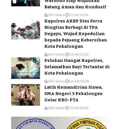
Warsono Siap Wujudkan
Batang Aman dan Kondusif
378 Views
07/08/2026
Kapolres AKBP Dies Ferra
Ningtias Berbagi di TPA
Degayu, Wujud Kepedulian
kepada Pejuang Kebersihan
Kota Pekalongan
329 Views
07/08/2026
Pelukan Hangat Kapolres,
Selamatkan Bayi Terlantar di
Kota Pekalongan
328 Views
04/08/2026
Latih Kemandirian Siswa,
SMA Negeri 3 Pekalongan
Gelar KBO-PTA
326 Views
07/08/2026