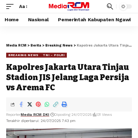
Aa
Home
Nasional
Pemerintah Kabupaten Ngawi
Media RCM
>
Berita
>
Breaking News
>
Kapolres Jakarta Utara Tinjau Stadion JIS Jelang Laga Persija vs Arema FC
BREAKING NEWS
TNI – POLRI
Kapolres Jakarta Utara Tinjau
Stadion JIS Jelang Laga Persija
vs Arema FC
Reporter
Media RCM DKI
Diposting 24/07/2025
131 Views
Terakhir diperbarui: 24/07/2025 7:43 pm