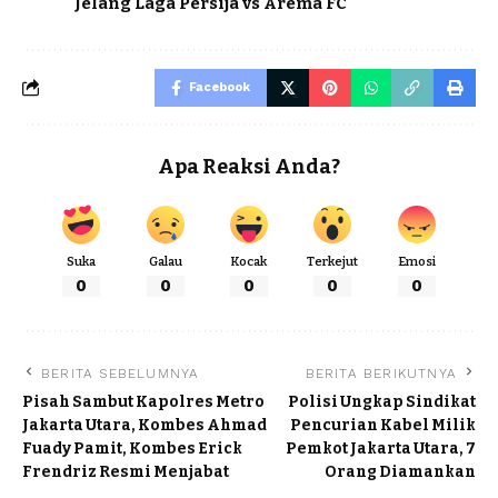
Jelang Laga Persija vs Arema FC
Facebook
Apa Reaksi Anda?
Suka
Galau
Kocak
Terkejut
Emosi
0
0
0
0
0
BERITA SEBELUMNYA
BERITA BERIKUTNYA
Pisah Sambut Kapolres Metro
Polisi Ungkap Sindikat
Jakarta Utara, Kombes Ahmad
Pencurian Kabel Milik
Fuady Pamit, Kombes Erick
Pemkot Jakarta Utara, 7
Frendriz Resmi Menjabat
Orang Diamankan