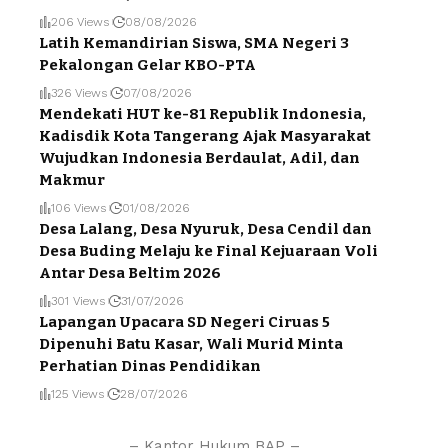
206 Views
08/08/2026
Latih Kemandirian Siswa, SMA Negeri 3
Pekalongan Gelar KBO-PTA
326 Views
07/08/2026
Mendekati HUT ke-81 Republik Indonesia,
Kadisdik Kota Tangerang Ajak Masyarakat
Wujudkan Indonesia Berdaulat, Adil, dan
Makmur
106 Views
01/08/2026
Desa Lalang, Desa Nyuruk, Desa Cendil dan
Desa Buding Melaju ke Final Kejuaraan Voli
Antar Desa Beltim 2026
301 Views
31/07/2026
Lapangan Upacara SD Negeri Ciruas 5
Dipenuhi Batu Kasar, Wali Murid Minta
Perhatian Dinas Pendidikan
125 Views
28/07/2026
– Kantor Hukum BAP –