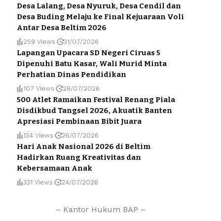
Desa Lalang, Desa Nyuruk, Desa Cendil dan
Desa Buding Melaju ke Final Kejuaraan Voli
Antar Desa Beltim 2026
259 Views
31/07/2026
Lapangan Upacara SD Negeri Ciruas 5
Dipenuhi Batu Kasar, Wali Murid Minta
Perhatian Dinas Pendidikan
107 Views
28/07/2026
500 Atlet Ramaikan Festival Renang Piala
Disdikbud Tangsel 2026, Akuatik Banten
Apresiasi Pembinaan Bibit Juara
134 Views
26/07/2026
Hari Anak Nasional 2026 di Beltim
Hadirkan Ruang Kreativitas dan
Kebersamaan Anak
331 Views
24/07/2026
– Kantor Hukum BAP –