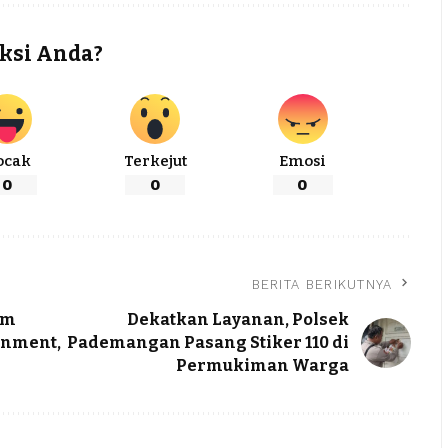
ksi Anda?
ocak
Terkejut
Emosi
0
0
0
BERITA BERIKUTNYA
im
Dekatkan Layanan, Polsek
inment,
Pademangan Pasang Stiker 110 di
Permukiman Warga