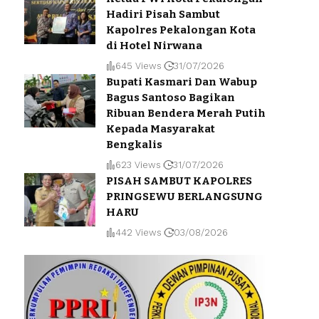
Hadiri Pisah Sambut
Kapolres Pekalongan Kota
di Hotel Nirwana
645 Views
31/07/2026
Bupati Kasmari Dan Wabup
Bagus Santoso Bagikan
Ribuan Bendera Merah Putih
Kepada Masyarakat
Bengkalis
623 Views
31/07/2026
PISAH SAMBUT KAPOLRES
PRINGSEWU BERLANGSUNG
HARU
442 Views
03/08/2026