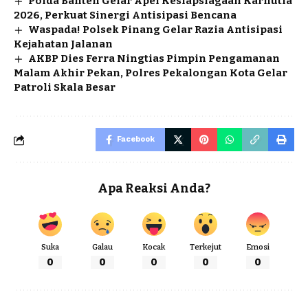
Polda Banten Gelar Apel Kesiapsiagaan Karhutla
2026, Perkuat Sinergi Antisipasi Bencana
Waspada! Polsek Pinang Gelar Razia Antisipasi
Kejahatan Jalanan
AKBP Dies Ferra Ningtias Pimpin Pengamanan
Malam Akhir Pekan, Polres Pekalongan Kota Gelar
Patroli Skala Besar
Facebook
Apa Reaksi Anda?
Suka
Galau
Kocak
Terkejut
Emosi
0
0
0
0
0