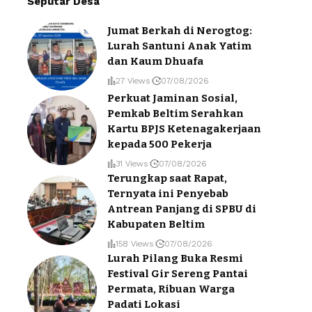
Seputar Desa
Jumat Berkah di Nerogtog:
Lurah Santuni Anak Yatim
dan Kaum Dhuafa
27 Views
07/08/2026
Perkuat Jaminan Sosial,
Pemkab Beltim Serahkan
Kartu BPJS Ketenagakerjaan
kepada 500 Pekerja
31 Views
07/08/2026
Terungkap saat Rapat,
Ternyata ini Penyebab
Antrean Panjang di SPBU di
Kabupaten Beltim
158 Views
07/08/2026
Lurah Pilang Buka Resmi
Festival Gir Sereng Pantai
Permata, Ribuan Warga
Padati Lokasi