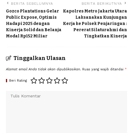
BERITA SEBELUMNYA
BERITA BERIKUTNYA
Gozco Plantations Gelar
Kapolres Metro Jakarta Utara
Public Expose, Optimis
Laksanakan Kunjungan
Hadapi 2025 dengan
Kerja ke Polsek Penjaringan :
Kinerja Solid dan Belanja
Pererat Silaturahmi dan
Modal Rp152 Miliar
Tingkatkan Kinerja
Tinggalkan Ulasan
Alamat email Anda tidak akan dipublikasikan.
Ruas yang wajib ditandai
*
Beri Rating