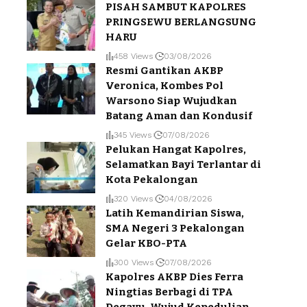
PISAH SAMBUT KAPOLRES
PRINGSEWU BERLANGSUNG
HARU
458 Views
03/08/2026
Resmi Gantikan AKBP
Veronica, Kombes Pol
Warsono Siap Wujudkan
Batang Aman dan Kondusif
345 Views
07/08/2026
Pelukan Hangat Kapolres,
Selamatkan Bayi Terlantar di
Kota Pekalongan
320 Views
04/08/2026
Latih Kemandirian Siswa,
SMA Negeri 3 Pekalongan
Gelar KBO-PTA
300 Views
07/08/2026
Kapolres AKBP Dies Ferra
Ningtias Berbagi di TPA
Degayu, Wujud Kepedulian