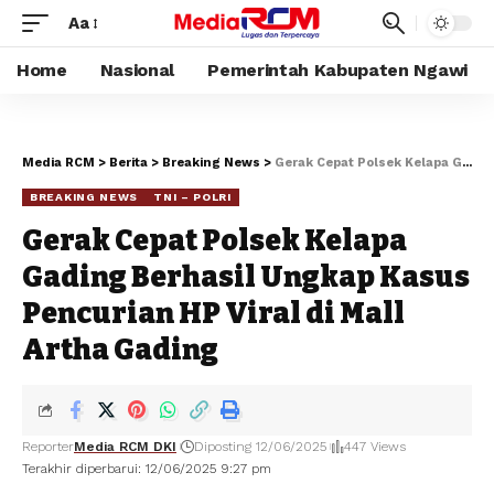
Aa
Home
Nasional
Pemerintah Kabupaten Ngawi
Media RCM
>
Berita
>
Breaking News
>
Gerak Cepat Polsek Kelapa Gading Berhasil Ungkap Kasus Pencurian HP Viral di Mall Artha Gading
BREAKING NEWS
TNI – POLRI
Gerak Cepat Polsek Kelapa
Gading Berhasil Ungkap Kasus
Pencurian HP Viral di Mall
Artha Gading
Reporter
Media RCM DKI
Diposting 12/06/2025
447 Views
Terakhir diperbarui: 12/06/2025 9:27 pm