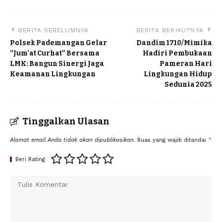
BERITA SEBELUMNYA
BERITA BERIKUTNYA
Polsek Pademangan Gelar
Dandim 1710/Mimika
“Jum’at Curhat” Bersama
Hadiri Pembukaan
LMK: Bangun Sinergi Jaga
Pameran Hari
Keamanan Lingkungan
Lingkungan Hidup
Sedunia 2025
Tinggalkan Ulasan
Alamat email Anda tidak akan dipublikasikan.
Ruas yang wajib ditandai
*
Beri Rating