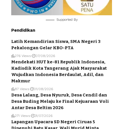
Supported By
Pendidikan
Latih Kemandirian Siswa, SMA Negeri 3
Pekalongan Gelar KBO-PTA
276 Views
07/08/2026
Mendekati HUT ke-81 Republik Indonesia,
Kadisdik Kota Tangerang Ajak Masyarakat
Wujudkan Indonesia Berdaulat, Adil, dan
Makmur
87 Views
01/08/2026
Desa Lalang, Desa Nyuruk, Desa Cendil dan
Desa Buding Melaju ke Final Kejuaraan Voli
Antar Desa Beltim 2026
271 Views
31/07/2026
Lapangan Upacara SD Negeri Ciruas 5
Dipenuhi Batu Kasar, Wali Murid Minta