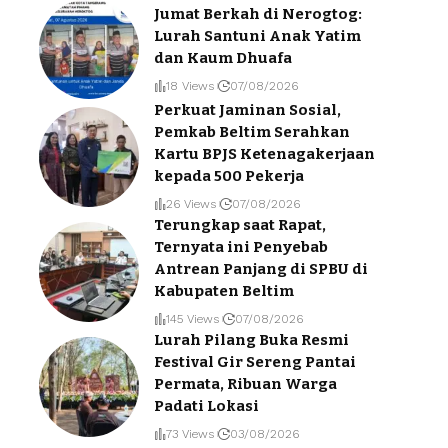
Jumat Berkah di Nerogtog:
Lurah Santuni Anak Yatim
dan Kaum Dhuafa
18 Views
07/08/2026
Perkuat Jaminan Sosial,
Pemkab Beltim Serahkan
Kartu BPJS Ketenagakerjaan
kepada 500 Pekerja
26 Views
07/08/2026
Terungkap saat Rapat,
Ternyata ini Penyebab
Antrean Panjang di SPBU di
Kabupaten Beltim
145 Views
07/08/2026
Lurah Pilang Buka Resmi
Festival Gir Sereng Pantai
Permata, Ribuan Warga
Padati Lokasi
73 Views
03/08/2026