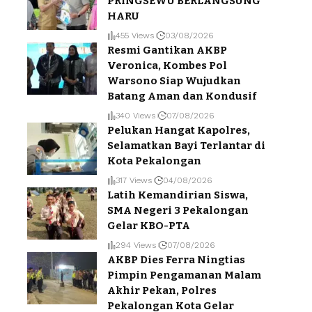
PRINGSEWU BERLANGSUNG
HARU
455 Views
03/08/2026
Resmi Gantikan AKBP
Veronica, Kombes Pol
Warsono Siap Wujudkan
Batang Aman dan Kondusif
340 Views
07/08/2026
Pelukan Hangat Kapolres,
Selamatkan Bayi Terlantar di
Kota Pekalongan
317 Views
04/08/2026
Latih Kemandirian Siswa,
SMA Negeri 3 Pekalongan
Gelar KBO-PTA
294 Views
07/08/2026
AKBP Dies Ferra Ningtias
Pimpin Pengamanan Malam
Akhir Pekan, Polres
Pekalongan Kota Gelar