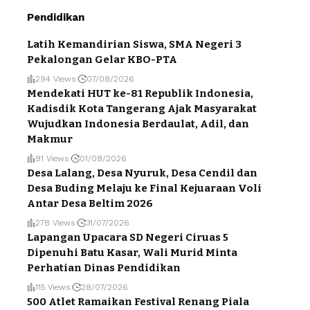
Pendidikan
Latih Kemandirian Siswa, SMA Negeri 3
Pekalongan Gelar KBO-PTA
294 Views
07/08/2026
Mendekati HUT ke-81 Republik Indonesia,
Kadisdik Kota Tangerang Ajak Masyarakat
Wujudkan Indonesia Berdaulat, Adil, dan
Makmur
91 Views
01/08/2026
Desa Lalang, Desa Nyuruk, Desa Cendil dan
Desa Buding Melaju ke Final Kejuaraan Voli
Antar Desa Beltim 2026
278 Views
31/07/2026
Lapangan Upacara SD Negeri Ciruas 5
Dipenuhi Batu Kasar, Wali Murid Minta
Perhatian Dinas Pendidikan
115 Views
28/07/2026
500 Atlet Ramaikan Festival Renang Piala