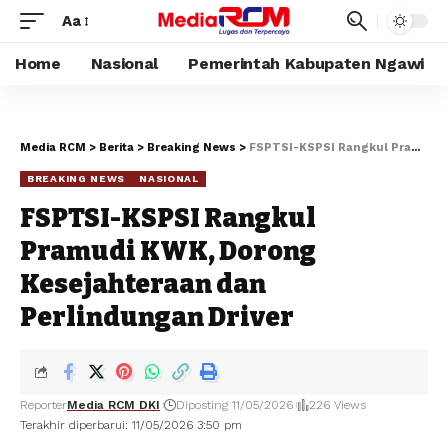
Aa
Home
Nasional
Pemerintah Kabupaten Ngawi
Media RCM
>
Berita
>
Breaking News
>
FSPTSI-KSPSI Rangkul Pramudi KWK, Dorong Kesejahteraan dan Perlindungan Driver
BREAKING NEWS
NASIONAL
FSPTSI-KSPSI Rangkul
Pramudi KWK, Dorong
Kesejahteraan dan
Perlindungan Driver
Reporter
Media RCM DKI
Diposting 11/05/2026
226 Views
Terakhir diperbarui: 11/05/2026 3:50 pm