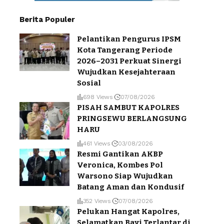
Berita Populer
Pelantikan Pengurus IPSM
Kota Tangerang Periode
2026–2031 Perkuat Sinergi
Wujudkan Kesejahteraan
Sosial
698 Views
07/08/2026
PISAH SAMBUT KAPOLRES
PRINGSEWU BERLANGSUNG
HARU
461 Views
03/08/2026
Resmi Gantikan AKBP
Veronica, Kombes Pol
Warsono Siap Wujudkan
Batang Aman dan Kondusif
352 Views
07/08/2026
Pelukan Hangat Kapolres,
Selamatkan Bayi Terlantar di