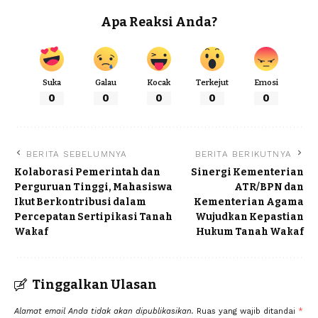
Apa Reaksi Anda?
Suka
Galau
Kocak
Terkejut
Emosi
0
0
0
0
0
BERITA SEBELUMNYA
BERITA BERIKUTNYA
Kolaborasi Pemerintah dan
Sinergi Kementerian
Perguruan Tinggi, Mahasiswa
ATR/BPN dan
Ikut Berkontribusi dalam
Kementerian Agama
Percepatan Sertipikasi Tanah
Wujudkan Kepastian
Wakaf
Hukum Tanah Wakaf
Tinggalkan Ulasan
Alamat email Anda tidak akan dipublikasikan.
Ruas yang wajib ditandai
*