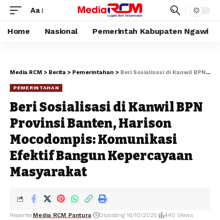
Aa
Home
Nasional
Pemerintah Kabupaten Ngawi
Media RCM
>
Berita
>
Pemerintahan
>
Beri Sosialisasi di Kanwil BPN Provinsi Banten, Harison Mocodompis: Komunikasi Efektif Bangun Kepercayaan Masyarakat
PEMERINTAHAN
Beri Sosialisasi di Kanwil BPN
Provinsi Banten, Harison
Mocodompis: Komunikasi
Efektif Bangun Kepercayaan
Masyarakat
Reporter
Media RCM Pantura
Diposting 16/10/2025
440 Views