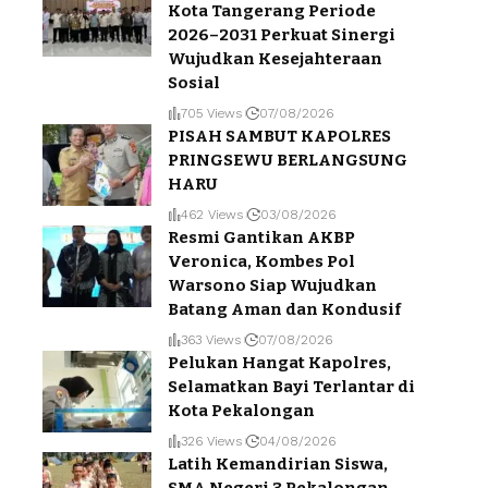
Kota Tangerang Periode
2026–2031 Perkuat Sinergi
Wujudkan Kesejahteraan
Sosial
705 Views
07/08/2026
PISAH SAMBUT KAPOLRES
PRINGSEWU BERLANGSUNG
HARU
462 Views
03/08/2026
Resmi Gantikan AKBP
Veronica, Kombes Pol
Warsono Siap Wujudkan
Batang Aman dan Kondusif
363 Views
07/08/2026
Pelukan Hangat Kapolres,
Selamatkan Bayi Terlantar di
Kota Pekalongan
326 Views
04/08/2026
Latih Kemandirian Siswa,