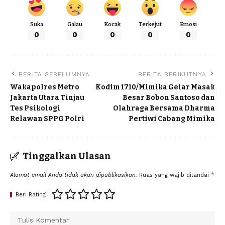
Suka
Galau
Kocak
Terkejut
Emosi
0
0
0
0
0
BERITA SEBELUMNYA
BERITA BERIKUTNYA
Wakapolres Metro
Kodim 1710/Mimika Gelar Masak
Jakarta Utara Tinjau
Besar Bobon Santoso dan
Tes Psikologi
Olahraga Bersama Dharma
Relawan SPPG Polri
Pertiwi Cabang Mimika
Tinggalkan Ulasan
Alamat email Anda tidak akan dipublikasikan.
Ruas yang wajib ditandai
*
Beri Rating