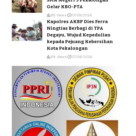
SMA Negeri 3 Pekalongan
Gelar KBO-PTA
315 Views
07/08/2026
Kapolres AKBP Dies Ferra
Ningtias Berbagi di TPA
Degayu, Wujud Kepedulian
kepada Pejuang Kebersihan
Kota Pekalongan
314 Views
07/08/2026