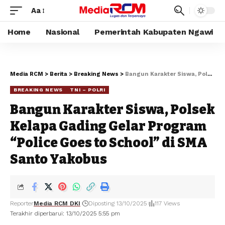
Aa
Home
Nasional
Pemerintah Kabupaten Ngawi
Media RCM
>
Berita
>
Breaking News
>
Bangun Karakter Siswa, Polsek Kelapa Gading Gelar Program “Police Goes to School” di SMA Santo Yakobus
BREAKING NEWS
TNI – POLRI
Bangun Karakter Siswa, Polsek
Kelapa Gading Gelar Program
“Police Goes to School” di SMA
Santo Yakobus
Reporter
Media RCM DKI
Diposting 13/10/2025
117 Views
Terakhir diperbarui: 13/10/2025 5:55 pm