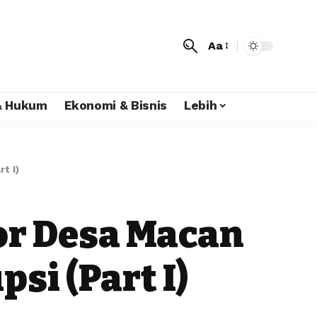
Aa
 & Hukum
Ekonomi & Bisnis
Lebih
t I)
or Desa Macan
si (Part I)