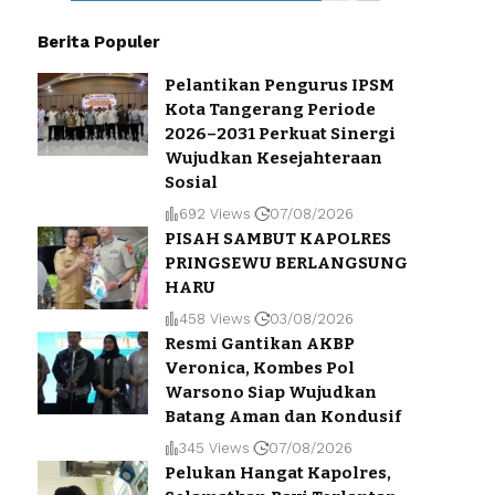
Berita Populer
Pelantikan Pengurus IPSM
Kota Tangerang Periode
2026–2031 Perkuat Sinergi
Wujudkan Kesejahteraan
Sosial
692 Views
07/08/2026
PISAH SAMBUT KAPOLRES
PRINGSEWU BERLANGSUNG
HARU
458 Views
03/08/2026
Resmi Gantikan AKBP
Veronica, Kombes Pol
Warsono Siap Wujudkan
Batang Aman dan Kondusif
345 Views
07/08/2026
Pelukan Hangat Kapolres,