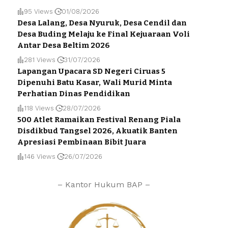
95 Views
01/08/2026
Desa Lalang, Desa Nyuruk, Desa Cendil dan
Desa Buding Melaju ke Final Kejuaraan Voli
Antar Desa Beltim 2026
281 Views
31/07/2026
Lapangan Upacara SD Negeri Ciruas 5
Dipenuhi Batu Kasar, Wali Murid Minta
Perhatian Dinas Pendidikan
118 Views
28/07/2026
500 Atlet Ramaikan Festival Renang Piala
Disdikbud Tangsel 2026, Akuatik Banten
Apresiasi Pembinaan Bibit Juara
146 Views
26/07/2026
– Kantor Hukum BAP –