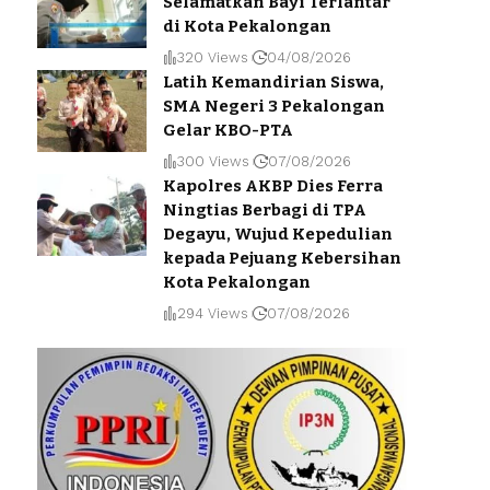
Selamatkan Bayi Terlantar
di Kota Pekalongan
320 Views
04/08/2026
Latih Kemandirian Siswa,
SMA Negeri 3 Pekalongan
Gelar KBO-PTA
300 Views
07/08/2026
Kapolres AKBP Dies Ferra
Ningtias Berbagi di TPA
Degayu, Wujud Kepedulian
kepada Pejuang Kebersihan
Kota Pekalongan
294 Views
07/08/2026